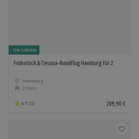
-15% CLUB DEAL
Frühstück & Cessna-Rundflug Hamburg für 2
Standort
Hamburg
2 Pers.
Anzahl der Teilnehmer
Aktueller Preis
289,90 €
4.7
(22)
4.7 von 5 Sternen basierend auf 22 Bewertungen