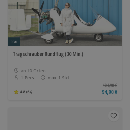
DEAL
Tragschrauber Rundflug (30 Min.)
Standort
an 10 Orten
1 Pers.
max. 1 Std
Anzahl der Teilnehmer
Ursprünglicher P
104,90 €
Aktueller Pre
94,90 €
4.8
(64)
4.8 von 5 Sternen basierend auf 64 Bewertungen