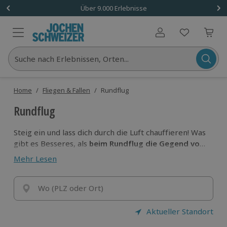
Über 9.000 Erlebnisse
Benutzerkonto
Suche nach Erlebnissen, Orten...
Home
/
Fliegen & Fallen
/
Rundflug
Rundflug
Steig ein und lass dich durch die Luft chauffieren! Was
gibt es Besseres, als
beim Rundflug die Gegend von
oben zu bestaunen
und dabei an nichts denken zu
Mehr Lesen
müssen, denn das Steuer musst du hier nicht
übernehmen.
Wo (PLZ oder Ort)
Aktueller Standort