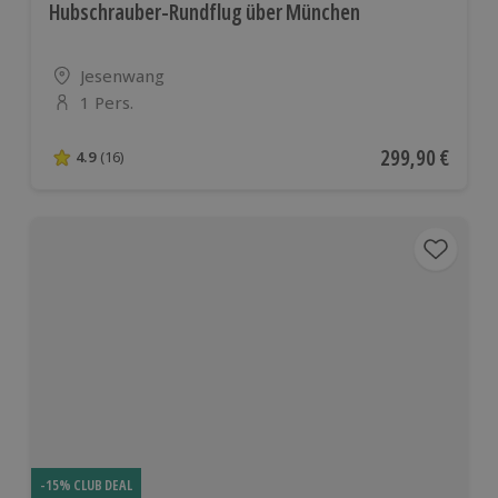
Hubschrauber-Rundflug über München
Standort
Jesenwang
1 Pers.
Anzahl der Teilnehmer
Aktueller Preis
299,90 €
4.9
(16)
4.9 von 5 Sternen basierend auf 16 Bewertungen
-15% CLUB DEAL