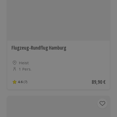
Flugzeug-Rundflug Hamburg
Standort
Heist
1 Pers.
Anzahl der Teilnehmer
Aktueller Pre
89,90 €
4.6
(7)
4.6 von 5 Sternen basierend auf 7 Bewertungen