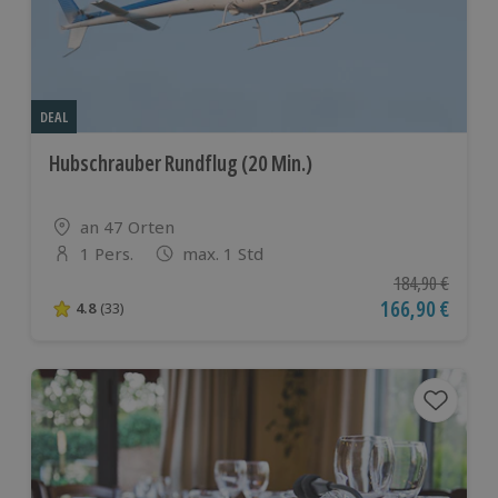
DEAL
Hubschrauber Rundflug (20 Min.)
Standort
an 47 Orten
1 Pers.
max. 1 Std
Anzahl der Teilnehmer
Ursprünglicher P
184,90 €
Aktueller Preis
166,90 €
4.8
(33)
4.8 von 5 Sternen basierend auf 33 Bewertungen