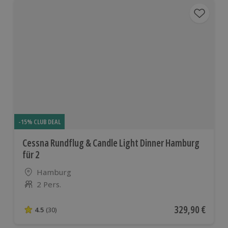
-15% CLUB DEAL
Cessna Rundflug & Candle Light Dinner Hamburg
für 2
Standort
Hamburg
2 Pers.
Anzahl der Teilnehmer
Aktueller Preis
329,90 €
4.5
(30)
4.5 von 5 Sternen basierend auf 30 Bewertungen