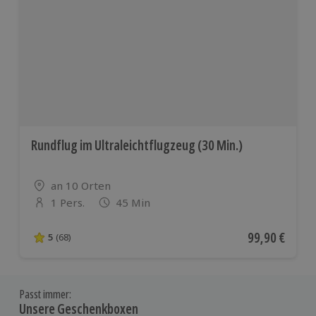
Rundflug im Ultraleichtflugzeug (30 Min.)
Standort
an 10 Orten
1 Pers.
45 Min
Anzahl der Teilnehmer
Aktueller Pre
99,90 €
5
(68)
5 von 5 Sternen basierend auf 68 Bewertungen
Passt immer:
Unsere Geschenkboxen