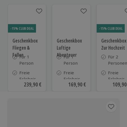
-15% CLUB DEAL
-15% CLUB DEAL
Geschenkbox
Geschenkbox
Geschenkbox
Fliegen &
Luftige
Zur Hochzeit
Fallen
Abenteuer
Für 1
Für 1
Für 2
Person
Person
Persone
Freie
Freie
Freie
Erlebnis-
Erlebnis-
Erlebnis-
Aktueller Preis
239,90 €
Aktueller Preis
169,90 €
Aktuell
109,90
Auswahl
Auswahl
Auswahl
an ca. 430
an ca.
an ca.
Orten
170 Orten
610 Orte