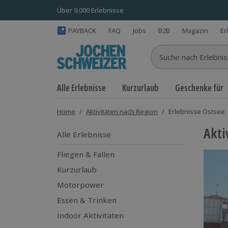
Über 9.000 Erlebnisse
PAYBACK
FAQ
Jobs
B2B
Magazin
Er
Suche nach Erlebnisse
Alle Erlebnisse
Kurzurlaub
Geschenke für
Home
/
Aktivitäten nach Region
/
Erlebnisse Ostsee
Akti
Alle Erlebnisse
Fliegen & Fallen
Kurzurlaub
Motorpower
Essen & Trinken
Indoor Aktivitäten