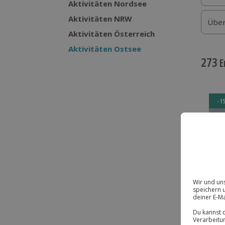
Aktivitäten Nordsee
Aktivitäten NRW
Über
Aktivitäten Österreich
Aktivitäten Ostsee
273
E
-1