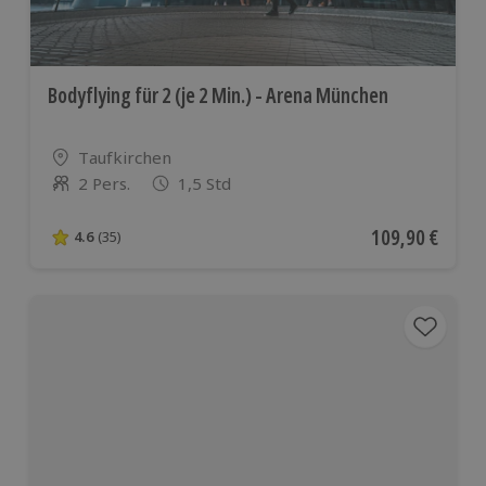
Bodyflying für 2 (je 2 Min.) - Arena München
Standort
Taufkirchen
2 Pers.
1,5 Std
Anzahl der Teilnehmer
Aktueller Preis
109,90 €
4.6
(35)
4.6 von 5 Sternen basierend auf 35 Bewertungen