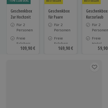
-15% CLUB DEAL
BESTSELLER
BESTSELLER
Geschenkbox
Geschenkbox
Geschenkbox
Zur Hochzeit
für Paare
Kurzurlaub
Für 2
Für 2
Für 2
Personen
Personen
Persone
Freie
Freie
Freie
Erlebnis-
Erlebnis-
Hotel-
Aktueller Preis
109,90 €
Aktueller Preis
169,90 €
Aktue
59,90
Auswahl
Auswahl
Auswahl
an ca.
an ca. 860
aus ca. 5
610 Orten
Orten
Hotels in
Deutschl
Österrei
und viele
weiteren
europäis
Ländern