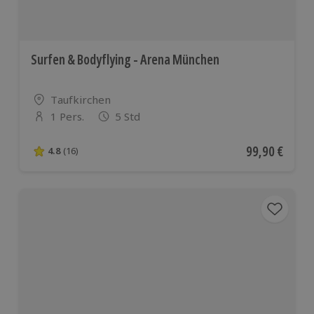
Surfen & Bodyflying - Arena München
Standort
Taufkirchen
1 Pers.
5 Std
Anzahl der Teilnehmer
Aktueller Pre
99,90 €
4.8
(16)
4.8 von 5 Sternen basierend auf 16 Bewertungen