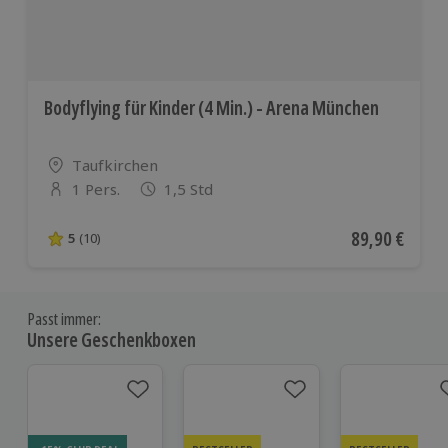
Bodyflying für Kinder (4 Min.) - Arena München
Standort
Taufkirchen
1 Pers.
1,5 Std
Anzahl der Teilnehmer
Aktueller Pre
89,90 €
5
(10)
5 von 5 Sternen basierend auf 10 Bewertungen
Passt immer:
Unsere Geschenkboxen