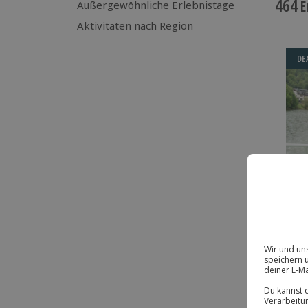
464
E
Außergewöhnliche Erlebnistage
Aktivitäten nach Region
DE
BE