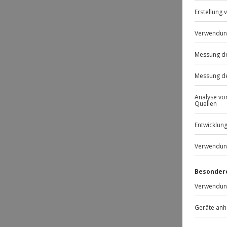
BE
Passt