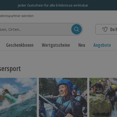
Jeder Gutschein für alle Erlebnisse einlösbar
lebnispartner werden
Du 
n...
Geschenkboxen
Wertgutscheine
Neu
Angebote
ersport