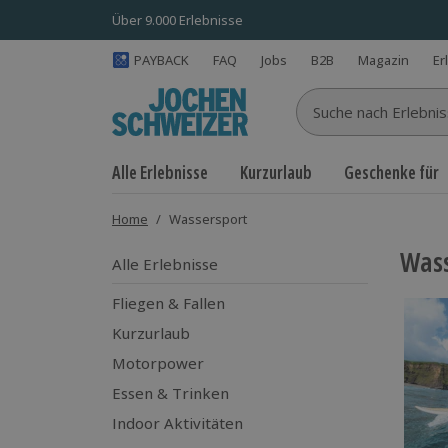
Über 9.000 Erlebnisse
PAYBACK
FAQ
Jobs
B2B
Magazin
Er
Suche nach Erlebnisse
Alle Erlebnisse
Kurzurlaub
Geschenke für
Home
/
Wassersport
Wass
Alle Erlebnisse
Fliegen & Fallen
Kurzurlaub
Motorpower
Essen & Trinken
Indoor Aktivitäten