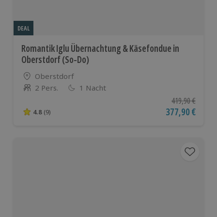
DEAL
Romantik Iglu Übernachtung & Käsefondue in
Oberstdorf (So-Do)
Standort
Oberstdorf
2 Pers.
1 Nacht
Anzahl der Teilnehmer
Ursprünglicher P
419,90 €
Aktueller Preis
377,90 €
4.8
(9)
4.8 von 5 Sternen basierend auf 9 Bewertungen