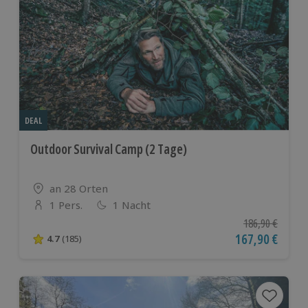
DEAL
Outdoor Survival Camp (2 Tage)
Standort
an 28 Orten
1 Pers.
1 Nacht
Anzahl der Teilnehmer
Ursprünglicher P
186,90 €
Aktueller Preis
167,90 €
4.7
(185)
4.7 von 5 Sternen basierend auf 185 Bewertungen