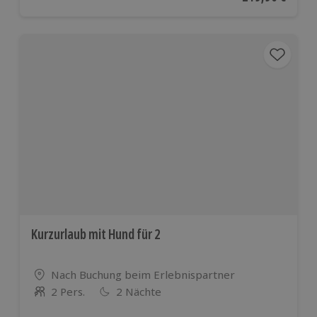
Kurzurlaub mit Hund für 2
Standort
Nach Buchung beim Erlebnispartner
2 Pers.
2 Nächte
Anzahl der Teilnehmer