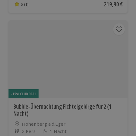
Aktueller Preis
219,90 €
5
(1)
5 von 5 Sternen basierend auf 1 Bewertungen
-15% CLUB DEAL
Bubble-Übernachtung Fichtelgebirge für 2 (1
Nacht)
Standort
Hohenberg a.d.Eger
2 Pers.
1 Nacht
Anzahl der Teilnehmer