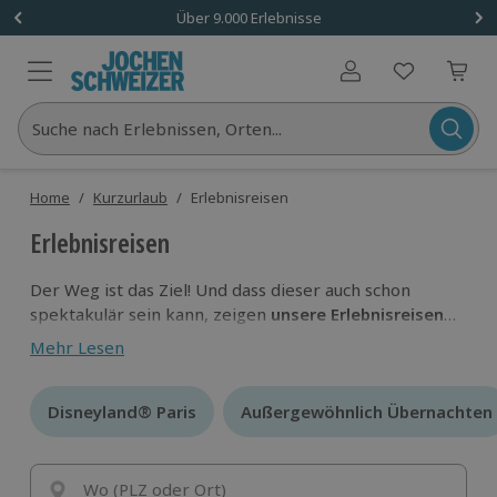
Über 9.000 Erlebnisse
Benutzerkonto
Suche nach Erlebnissen, Orten...
Home
/
Kurzurlaub
/
Erlebnisreisen
Erlebnisreisen
Der Weg ist das Ziel! Und dass dieser auch schon
spektakulär sein kann, zeigen
unsere Erlebnisreisen
mit dem gewissen Etwas.
Mach dich auf und begib
Mehr Lesen
dich auf deine eigene,
ganz besondere
Abenteuereise!
Disneyland® Paris
Disneyland® Paris
Außergewöhnlich Übernachten
Außergewöhnlich Übernachten
Wo (PLZ oder Ort)