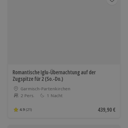
Österreich
und vielen
weiteren
europäischen
Ländern
Romantische Iglu-Übernachtung auf der
Zugspitze für 2 (So.-Do.)
Standort
Garmisch-Partenkirchen
2 Pers.
1 Nacht
Anzahl der Teilnehmer
Aktueller Preis
439,90 €
4.9
(21)
4.9 von 5 Sternen basierend auf 21 Bewertungen