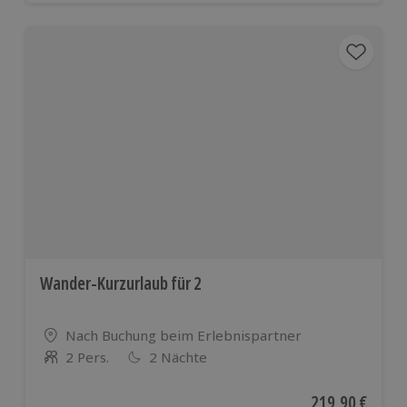
Wander-Kurzurlaub für 2
Standort
Nach Buchung beim Erlebnispartner
2 Pers.
2 Nächte
Anzahl der Teilnehmer
Aktueller Preis
219,90 €