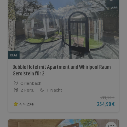
DEAL
Bubble Hotel mit Apartment und Whirlpool Raum
Gerolstein für 2
Standort
Orlenbach
2 Pers.
1 Nacht
Anzahl der Teilnehmer
Ursprünglicher P
299,90 €
Aktueller Preis
254,90 €
4.4
(204)
4.4 von 5 Sternen basierend auf 204 Bewertungen