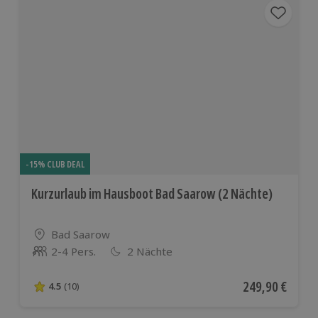
-15% CLUB DEAL
Kurzurlaub im Hausboot Bad Saarow (2 Nächte)
Standort
Bad Saarow
2-4 Pers.
2 Nächte
Anzahl der Teilnehmer
Aktueller Preis
249,90 €
4.5
(10)
4.5 von 5 Sternen basierend auf 10 Bewertungen