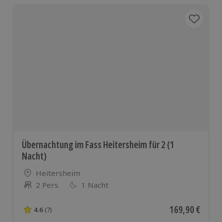
Übernachtung im Fass Heitersheim für 2 (1
Nacht)
Standort
Heitersheim
2 Pers.
1 Nacht
Anzahl der Teilnehmer
Aktueller Preis
169,90 €
4.6
(7)
4.6 von 5 Sternen basierend auf 7 Bewertungen