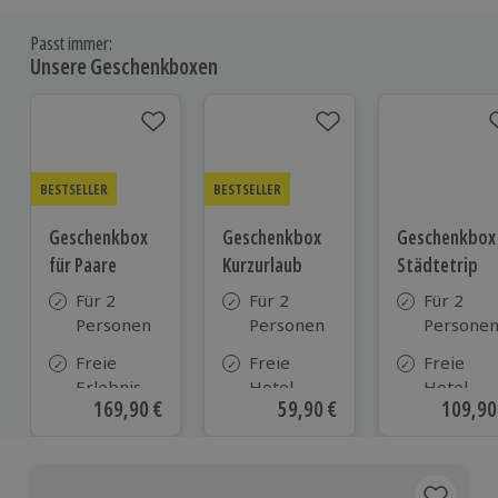
Passt immer:
Unsere Geschenkboxen
BESTSELLER
BESTSELLER
Geschenkbox
Geschenkbox
Geschenkbox
für Paare
Kurzurlaub
Städtetrip
Für 2
Für 2
Für 2
Personen
Personen
Persone
Freie
Freie
Freie
Erlebnis-
Hotel-
Hotel-
Aktueller Preis
169,90 €
Aktueller Preis
59,90 €
Aktuell
109,90
Auswahl
Auswahl
Auswahl
an ca. 860
aus ca. 500
aus ca. 1
Orten
Hotels in
Hotels
Deutschland,