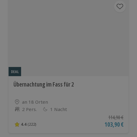
DEAL
Übernachtung im Fass für 2
Standort
an 18 Orten
2 Pers.
1 Nacht
Anzahl der Teilnehmer
Ursprünglicher P
114,90 €
Aktueller Preis
103,90 €
4.4
(222)
4.4 von 5 Sternen basierend auf 222 Bewertungen