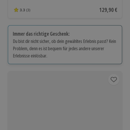
Aktueller Preis
129,90 €
3.3
(3)
3.3 von 5 Sternen basierend auf 3 Bewertungen
Immer das richtige Geschenk:
Du bist dir nicht sicher, ob dein gewähltes Erlebnis passt? Kein
Problem, denn es ist bequem für jedes andere unserer
Erlebnisse einlösbar.