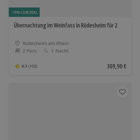
-15% CLUB DEAL
Übernachtung im Weinfass in Rüdesheim für 2
Standort
Rüdesheim am Rhein
2 Pers.
1 Nacht
Anzahl der Teilnehmer
Aktueller Preis
309,90 €
4.3
(102)
4.3 von 5 Sternen basierend auf 102 Bewertungen