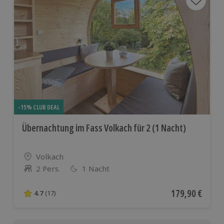
-15% CLUB DEAL
Übernachtung im Fass Volkach für 2 (1 Nacht)
Standort
Volkach
2 Pers.
1 Nacht
Anzahl der Teilnehmer
Aktueller Preis
179,90 €
4.7
(17)
4.7 von 5 Sternen basierend auf 17 Bewertungen