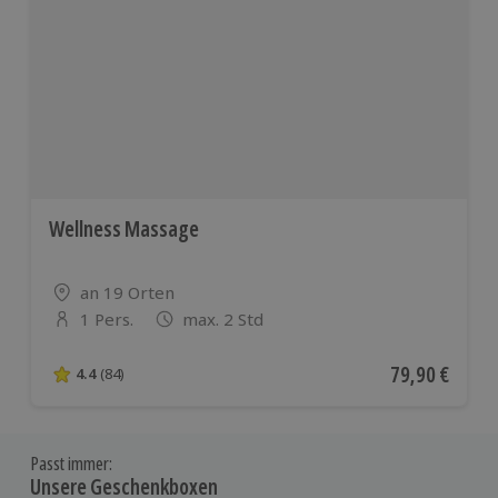
Wellness Massage
Standort
an 19 Orten
1 Pers.
max. 2 Std
Anzahl der Teilnehmer
Aktueller Pre
79,90 €
4.4
(84)
4.4 von 5 Sternen basierend auf 84 Bewertungen
Passt immer:
Unsere Geschenkboxen