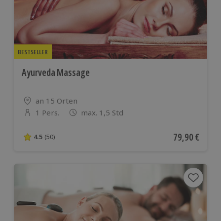
BESTSELLER
Ayurveda Massage
Standort
an 15 Orten
1 Pers.
max. 1,5 Std
Anzahl der Teilnehmer
Aktueller Pre
79,90 €
4.5
(50)
4.5 von 5 Sternen basierend auf 50 Bewertungen