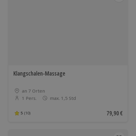
Klangschalen-Massage
Standort
an 7 Orten
1 Pers.
max. 1,5 Std
Anzahl der Teilnehmer
Aktueller Pre
79,90 €
5
(10)
5 von 5 Sternen basierend auf 10 Bewertungen