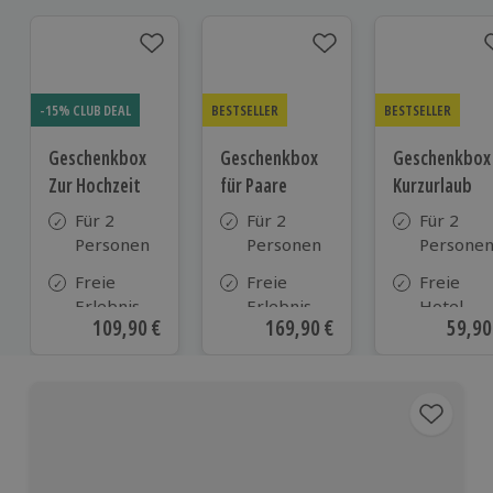
-15% CLUB DEAL
BESTSELLER
BESTSELLER
Geschenkbox
Geschenkbox
Geschenkbox
Zur Hochzeit
für Paare
Kurzurlaub
Für 2
Für 2
Für 2
Personen
Personen
Persone
Freie
Freie
Freie
Erlebnis-
Erlebnis-
Hotel-
Aktueller Preis
109,90 €
Aktueller Preis
169,90 €
Aktue
59,90
Auswahl
Auswahl
Auswahl
an ca.
an ca. 860
aus ca. 5
610 Orten
Orten
Hotels in
Deutschl
Österrei
und viele
weiteren