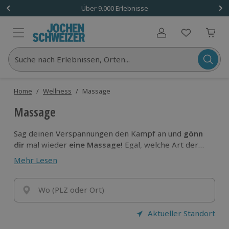
Über 9.000 Erlebnisse
Benutzerkonto
Suche nach Erlebnissen, Orten...
Home
/
Wellness
/
Massage
Massage
Sag deinen Verspannungen den Kampf an und
gönn
dir
mal wieder
eine Massage!
Egal, welche Art der
Massage es für dich sein darf, hier findest du, wonach
Mehr Lesen
du suchst:
Pure Entspannung
und das Gefühl
deinem
Körper etwas Gutes zu tun.
Wo (PLZ oder Ort)
Aktueller Standort