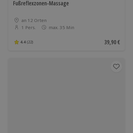
Fußreflexzonen-Massage
Standort
an 12 Orten
1 Pers.
max. 35 Min
Anzahl der Teilnehmer
Aktueller Pre
39,90 €
4.4
(22)
4.4 von 5 Sternen basierend auf 22 Bewertungen