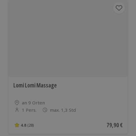
Lomi Lomi Massage
Standort
an 9 Orten
1 Pers.
max. 1,3 Std
Anzahl der Teilnehmer
Aktueller Pre
79,90 €
4.8
(28)
4.8 von 5 Sternen basierend auf 28 Bewertungen