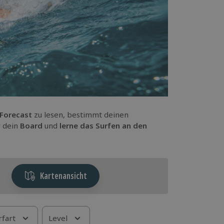
 Forecast
zu lesen, bestimmt deinen
r dein
Board
und
lerne das Surfen
an den
Kartenansicht
rfart
Level