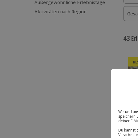
Außergewöhnliche Erlebnistage
Aktivitäten nach Region
Gesa
43
Erl
BE