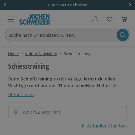
Über 9.000 Erlebnisse
Benutzerkonto
Suche nach Erlebnissen, Orten...
Home
/
Indoor Aktivitäten
/
Schiesstraining
Schiesstraining
Beim
Schießtraining
in der Anlage
lernst du alles
Wichtige rund um das Thema schießen.
Natürlich
liegt der Fokus hier nur auf dem Sport. Ein
erfahrener
Mehr Lesen
Schießtrainer
wird dich gewissenhaft in die
Waffenkunde
und die
Schießkunst
einführen.
Wo (PLZ oder Ort)
Aktueller Standort