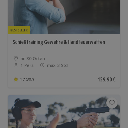
BESTSELLER
Schießtraining Gewehre & Handfeuerwaffen
Standort
an 30 Orten
1 Pers.
max. 3 Std
Anzahl der Teilnehmer
Aktueller Preis
159,90 €
4.7
(307)
4.7 von 5 Sternen basierend auf 307 Bewertungen