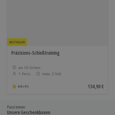
BESTSELLER
Präzisions-Schießtraining
Standort
an 10 Orten
1 Pers.
max. 2 Std
Anzahl der Teilnehmer
Aktueller Preis
134,90 €
4.6
(41)
4.6 von 5 Sternen basierend auf 41 Bewertungen
Passt immer:
Unsere Geschenkboxen