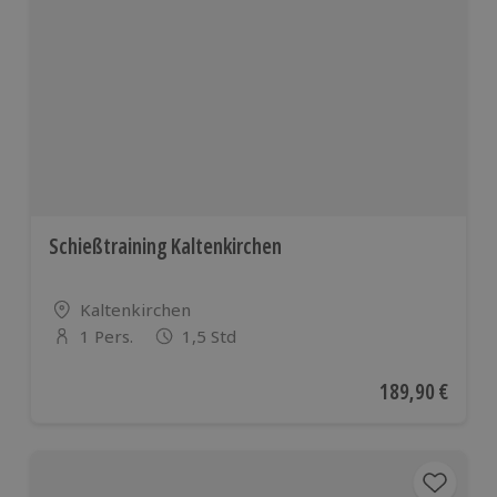
Schießtraining Kaltenkirchen
Standort
Kaltenkirchen
1 Pers.
1,5 Std
Anzahl der Teilnehmer
Aktueller Preis
189,90 €