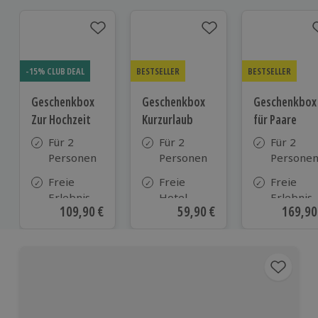
-15% CLUB DEAL
BESTSELLER
BESTSELLER
Geschenkbox
Geschenkbox
Geschenkbox
Zur Hochzeit
Kurzurlaub
für Paare
Für 2
Für 2
Für 2
Personen
Personen
Persone
Freie
Freie
Freie
Erlebnis-
Hotel-
Erlebnis-
Aktueller Preis
109,90 €
Aktueller Preis
59,90 €
Aktuell
169,90
Auswahl
Auswahl
Auswahl
an ca.
aus ca. 500
an ca. 86
610 Orten
Hotels in
Orten
Deutschland,
Österreich
und vielen
weiteren