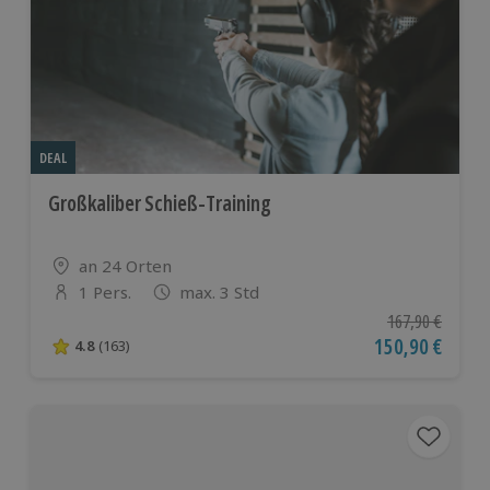
DEAL
Großkaliber Schieß-Training
Standort
an 24 Orten
1 Pers.
max. 3 Std
Anzahl der Teilnehmer
Ursprünglicher P
167,90 €
Aktueller Preis
150,90 €
4.8
(163)
4.8 von 5 Sternen basierend auf 163 Bewertungen