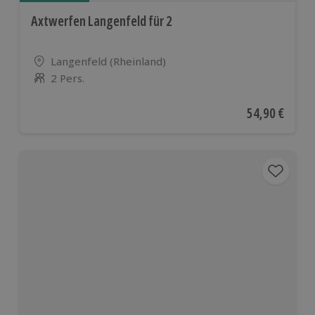
Axtwerfen Langenfeld für 2
Standort
Langenfeld (Rheinland)
2 Pers.
Anzahl der Teilnehmer
Aktueller Pre
54,90 €