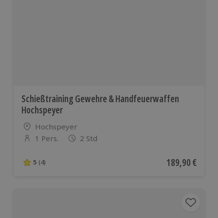
Schießtraining Gewehre & Handfeuerwaffen
Hochspeyer
Standort
Hochspeyer
1 Pers.
2 Std
Anzahl der Teilnehmer
Aktueller Preis
189,90 €
5
(4)
5 von 5 Sternen basierend auf 4 Bewertungen