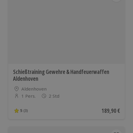
Schießtraining Gewehre & Handfeuerwaffen
Aldenhoven
Standort
Aldenhoven
1 Pers.
2 Std
Anzahl der Teilnehmer
Aktueller Preis
189,90 €
5
(3)
5 von 5 Sternen basierend auf 3 Bewertungen