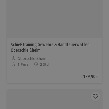
europäischen
Ländern
Schießtraining Gewehre & Handfeuerwaffen
Oberschleißheim
Standort
Oberschleißheim
1 Pers.
2 Std
Anzahl der Teilnehmer
Aktueller Preis
189,90 €