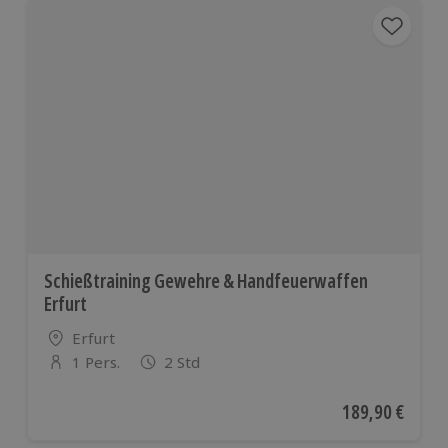
Schießtraining Gewehre & Handfeuerwaffen
Erfurt
Standort
Erfurt
1 Pers.
2 Std
Anzahl der Teilnehmer
Aktueller Preis
189,90 €