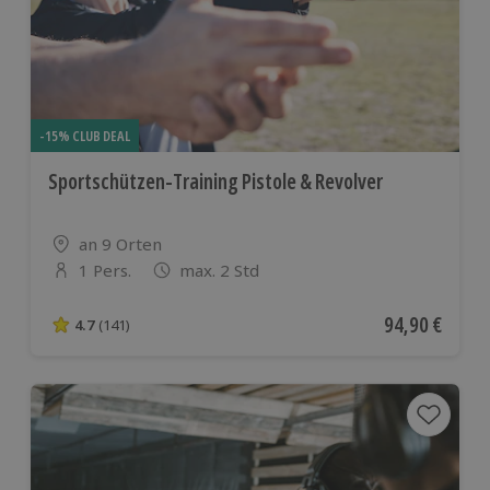
-15% CLUB DEAL
Sportschützen-Training Pistole & Revolver
Standort
an 9 Orten
1 Pers.
max. 2 Std
Anzahl der Teilnehmer
Aktueller Pre
94,90 €
4.7
(141)
4.7 von 5 Sternen basierend auf 141 Bewertungen