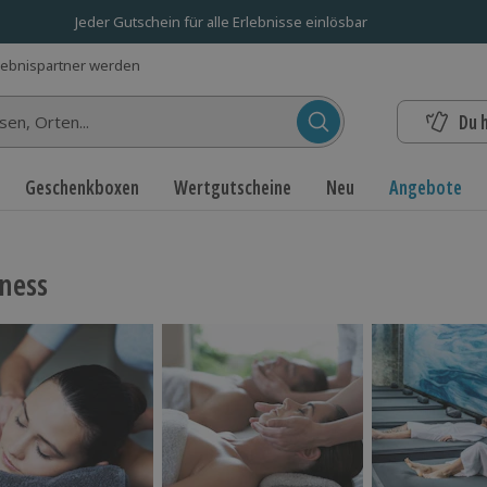
Jeder Gutschein für alle Erlebnisse einlösbar
lebnispartner werden
Du 
n...
Geschenkboxen
Wertgutscheine
Neu
Angebote
ness