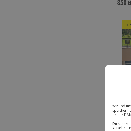
850
E
BE