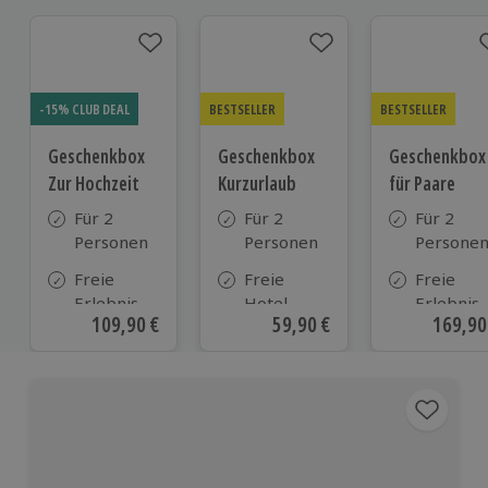
-15% CLUB DEAL
BESTSELLER
BESTSELLER
Geschenkbox
Geschenkbox
Geschenkbox
Zur Hochzeit
Kurzurlaub
für Paare
Für 2
Für 2
Für 2
Personen
Personen
Persone
Freie
Freie
Freie
Erlebnis-
Hotel-
Erlebnis-
Aktueller Preis
109,90 €
Aktueller Preis
59,90 €
Aktuell
169,90
Auswahl
Auswahl
Auswahl
an ca.
aus ca. 500
an ca. 86
610 Orten
Hotels in
Orten
Deutschland,
Österreich
und vielen
weiteren