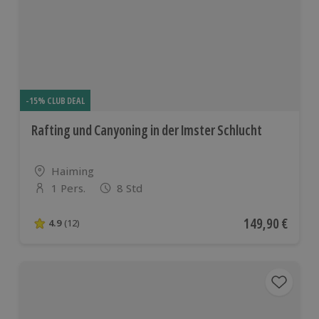
europäischen
Ländern
-15% CLUB DEAL
Rafting und Canyoning in der Imster Schlucht
Standort
Haiming
1 Pers.
8 Std
Anzahl der Teilnehmer
Aktueller Preis
149,90 €
4.9
(12)
4.9 von 5 Sternen basierend auf 12 Bewertungen