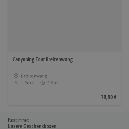
Canyoning Tour Breitenwang
Standort
Breitenwang
1 Pers.
3 Std
Anzahl der Teilnehmer
Aktueller Pre
79,90 €
Passt immer:
Unsere Geschenkboxen