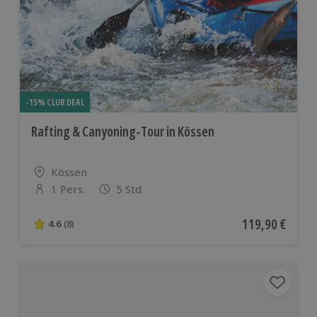
-15% CLUB DEAL
Rafting & Canyoning-Tour in Kössen
Standort
Kössen
1 Pers.
5 Std
Anzahl der Teilnehmer
Aktueller Preis
119,90 €
4.6
(8)
4.6 von 5 Sternen basierend auf 8 Bewertungen