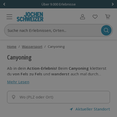
Über 9.000 Erlebnisse
Benutzerkonto
Suche nach Erlebnissen, Orten...
Home
/
Wassersport
/
Canyoning
Canyoning
Ab in dein
Action-Erlebnis!
Beim
Canyoning
kletterst
du
von Fels zu Fels
und
wanderst
auch mal durch
einen reißenden Gebirgsfluss. Hier bleibt definitiv
Mehr Lesen
kein Auge trocken! Purer
Outdoor-Spaß für
Einsteiger oder Fortgeschrittene.
Finde jetzt das
perfekte Canyoning-Erlebnis für dich
Wo (PLZ oder Ort)
!
Aktueller Standort