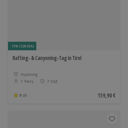
-15% CLUB DEAL
Rafting- & Canyoning-Tag in Tirol
Standort
Haiming
1 Pers.
7 Std
Anzahl der Teilnehmer
Aktueller Preis
159,90 €
5
(3)
5 von 5 Sternen basierend auf 3 Bewertungen