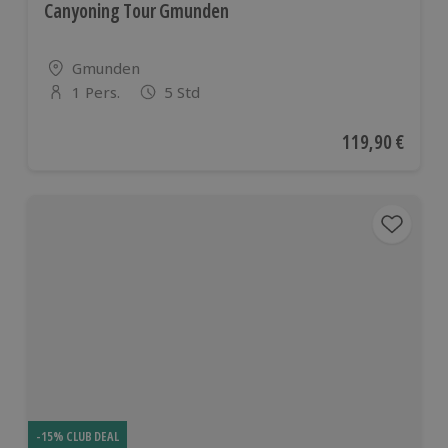
Canyoning Tour Gmunden
Standort
Gmunden
1 Pers.
5 Std
Anzahl der Teilnehmer
Aktueller Preis
119,90 €
-15% CLUB DEAL