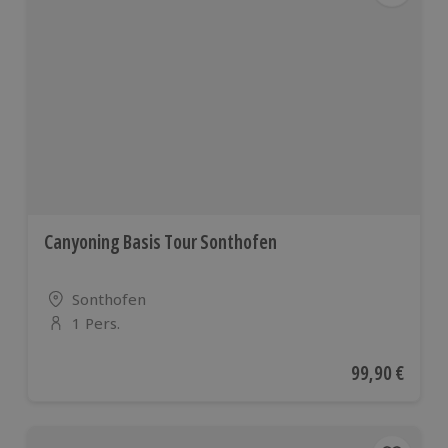
Canyoning Basis Tour Sonthofen
Standort
Sonthofen
1 Pers.
Anzahl der Teilnehmer
Aktueller Pre
99,90 €