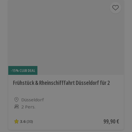
-15% CLUB DEAL
Frühstück & Rheinschifffahrt Düsseldorf für 2
Standort
Düsseldorf
2 Pers.
Anzahl der Teilnehmer
Aktueller Pre
99,90 €
3.6
(30)
3.6 von 5 Sternen basierend auf 30 Bewertungen