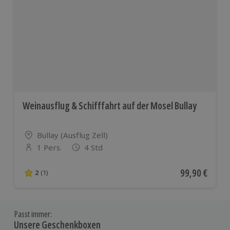
Weinausflug & Schifffahrt auf der Mosel Bullay
Standort
Bullay (Ausflug Zell)
1 Pers.
4 Std
Anzahl der Teilnehmer
Aktueller Pre
99,90 €
2
(1)
2 von 5 Sternen basierend auf 1 Bewertungen
Passt immer:
Unsere Geschenkboxen