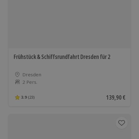
Frühstück & Schiffsrundfahrt Dresden für 2
Standort
Dresden
2 Pers.
Anzahl der Teilnehmer
Aktueller Preis
139,90 €
3.9
(23)
3.9 von 5 Sternen basierend auf 23 Bewertungen