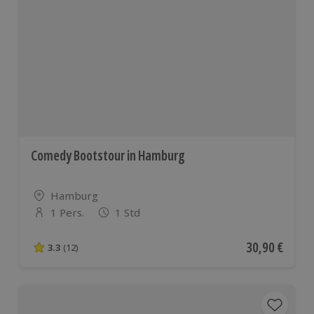
Comedy Bootstour in Hamburg
Standort
Hamburg
1 Pers.
1 Std
Anzahl der Teilnehmer
Aktueller Pre
30,90 €
3.3
(12)
3.3 von 5 Sternen basierend auf 12 Bewertungen