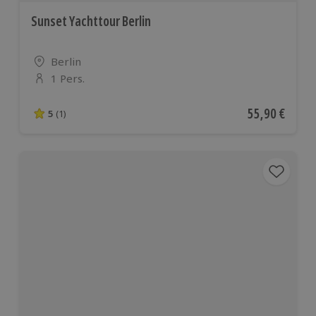
Sunset Yachttour Berlin
Standort
Berlin
1 Pers.
Anzahl der Teilnehmer
Aktueller Pre
55,90 €
5
(1)
5 von 5 Sternen basierend auf 1 Bewertungen