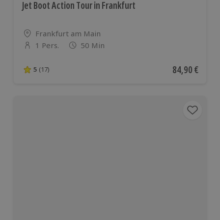
Jet Boot Action Tour in Frankfurt
Standort
Frankfurt am Main
1 Pers.
50 Min
Anzahl der Teilnehmer
Aktueller Pre
84,90 €
5
(17)
5 von 5 Sternen basierend auf 17 Bewertungen