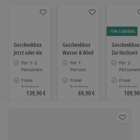
-15% CLUB DEAL
Geschenkbox
Geschenkbox
Geschenkbox
Jetzt oder nie
Wasser & Wind
Zur Hochzeit
Für 1-2
Für 1
Für 2
Personen
Person
Persone
Freie
Freie
Freie
Erlebnis-
Erlebnis-
Erlebnis-
Aktueller Preis
139,90 €
Aktueller Preis
69,90 €
Aktuell
109,90
Auswahl
Auswahl
Auswahl
an ca.
an ca. 90
an ca.
1.740
Orten
610 Orte
Orten