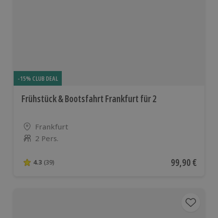
-15% CLUB DEAL
Frühstück & Bootsfahrt Frankfurt für 2
Standort
Frankfurt
2 Pers.
Anzahl der Teilnehmer
Aktueller Pre
99,90 €
4.3
(39)
4.3 von 5 Sternen basierend auf 39 Bewertungen