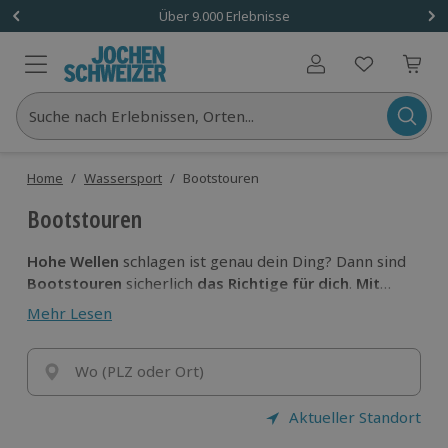
Über 9.000 Erlebnisse
Benutzerkonto
Suche nach Erlebnissen, Orten...
Home
/
Wassersport
/
Bootstouren
Bootstouren
Hohe Wellen
schlagen ist genau dein Ding? Dann sind
Bootstouren
sicherlich
das Richtige für dich
.
Mit
ordentlich
Tempo fliegst du hier über das Wasser
Mehr Lesen
und lässt dir dabei die Gischt um die Nase fliegen.
Nimm das Steuer in die Hand und stech in See!
Wo (PLZ oder Ort)
Aktueller Standort