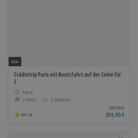
DEAL
Städtetrip Paris mit Bootsfahrt auf der Seine für
2
Standort
Paris
2 Pers.
2 Nächte
Anzahl der Teilnehmer
Ursprünglicher P
399,90 €
Aktueller Preis
359,90 €
4.5
(4)
4.5 von 5 Sternen basierend auf 4 Bewertungen