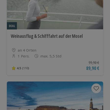
DEAL
Weinausflug & Schifffahrt auf der Mosel
Standort
an 4 Orten
1 Pers.
max. 5,5 Std
Anzahl der Teilnehmer
Ursprünglicher
99,90 €
Aktueller Pre
89,90 €
4.5
(110)
4.5 von 5 Sternen basierend auf 110 Bewertungen