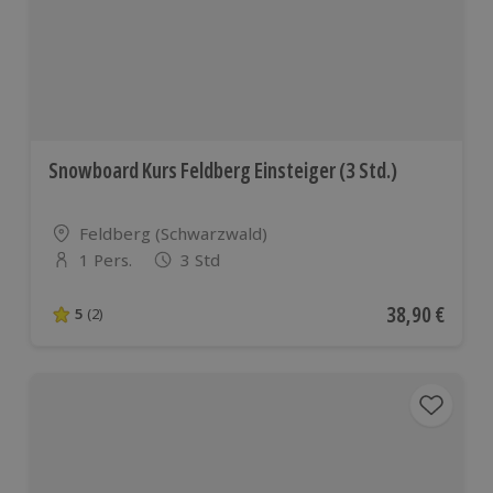
Ländern
Snowboard Kurs Feldberg Einsteiger (3 Std.)
Standort
Feldberg (Schwarzwald)
1 Pers.
3 Std
Anzahl der Teilnehmer
Aktueller Pre
38,90 €
5
(2)
5 von 5 Sternen basierend auf 2 Bewertungen