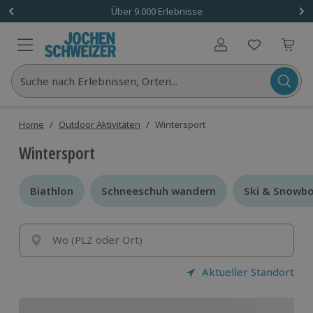
Über 9.000 Erlebnisse
Benutzerkonto
Suche nach Erlebnissen, Orten...
Home
/
Outdoor Aktivitäten
/
Wintersport
Wintersport
Biathlon
Biathlon
Schneeschuh wandern
Schneeschuh wandern
Ski & Snowbo
Ski & Snowbo
Wo (PLZ oder Ort)
Aktueller Standort