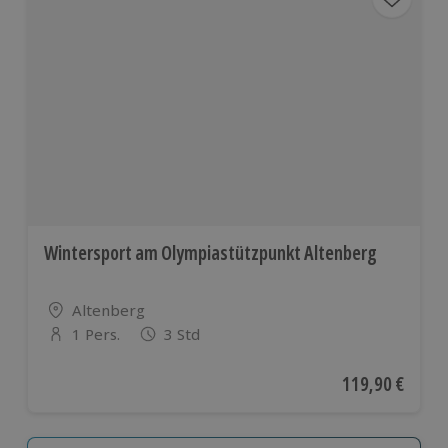
Wintersport am Olympiastützpunkt Altenberg
Standort
Altenberg
1 Pers.
3 Std
Anzahl der Teilnehmer
Aktueller Preis
119,90 €