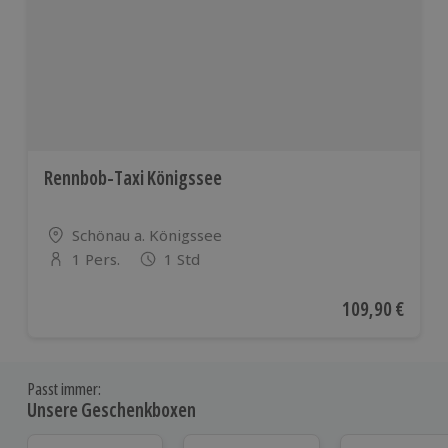
Rennbob-Taxi Königssee
Standort
Schönau a. Königssee
1 Pers.
1 Std
Anzahl der Teilnehmer
Aktueller Preis
109,90 €
Passt immer:
Unsere Geschenkboxen