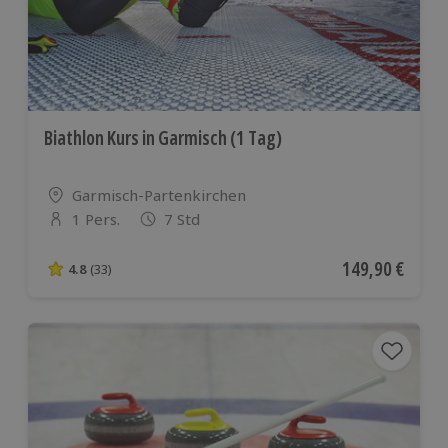
Biathlon Kurs in Garmisch (1 Tag)
Standort
Garmisch-Partenkirchen
1 Pers.
7 Std
Anzahl der Teilnehmer
Aktueller Preis
149,90 €
4.8
(33)
4.8 von 5 Sternen basierend auf 33 Bewertungen