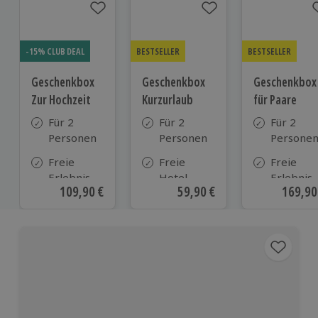
-15% CLUB DEAL
BESTSELLER
BESTSELLER
Geschenkbox
Geschenkbox
Geschenkbox
Zur Hochzeit
Kurzurlaub
für Paare
Für 2
Für 2
Für 2
Personen
Personen
Persone
Freie
Freie
Freie
Erlebnis-
Hotel-
Erlebnis-
Aktueller Preis
109,90 €
Aktueller Preis
59,90 €
Aktuell
169,90
Auswahl
Auswahl
Auswahl
an ca.
aus ca. 500
an ca. 86
610 Orten
Hotels in
Orten
Deutschland,
Österreich
und vielen
weiteren
europäischen