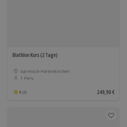
Biathlon Kurs (2 Tage)
Standort
Garmisch-Partenkirchen
1 Pers.
Anzahl der Teilnehmer
Aktueller Preis
249,90 €
5
(3)
5 von 5 Sternen basierend auf 3 Bewertungen