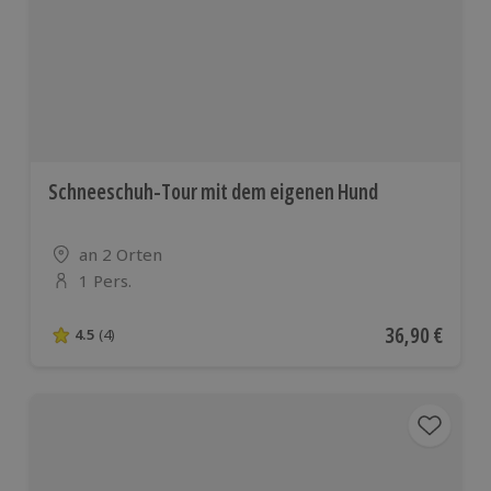
Schneeschuh-Tour mit dem eigenen Hund
Standort
an 2 Orten
1 Pers.
Anzahl der Teilnehmer
Aktueller Pre
36,90 €
4.5
(4)
4.5 von 5 Sternen basierend auf 4 Bewertungen