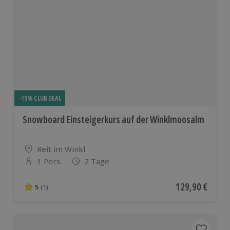
-15% CLUB DEAL
Snowboard Einsteigerkurs auf der Winklmoosalm
Standort
Reit im Winkl
1 Pers.
2 Tage
Anzahl der Teilnehmer
Aktueller Preis
129,90 €
5
(1)
5 von 5 Sternen basierend auf 1 Bewertungen