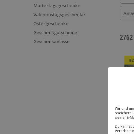
Muttertagsgeschenke
Anla
Valentinstagsgeschenke
Ostergeschenke
Geschenkgutscheine
2762
Geschenkanlässe
BE