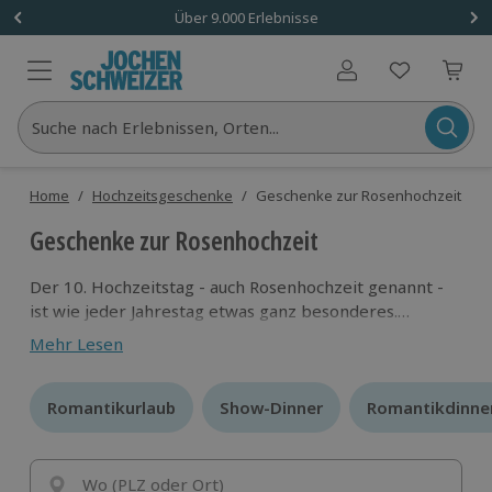
Über 9.000 Erlebnisse
Benutzerkonto
Suche nach Erlebnissen, Orten...
Home
/
Hochzeitsgeschenke
/
Geschenke zur Rosenhochzeit
Geschenke zur Rosenhochzeit
Der 10. Hochzeitstag - auch Rosenhochzeit genannt -
ist wie jeder Jahrestag etwas ganz besonderes.
Überrasche deinen Liebsten oder deine Liebste doch
Mehr Lesen
Mal mit einem außergewöhnlichen Erlebnis! Jetzt
romantische Geschenke zur Rosenhochzeit
entdecken.
Romantikurlaub
Romantikurlaub
Show-Dinner
Show-Dinner
Romantikdinne
Romantikdinne
Wo (PLZ oder Ort)