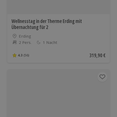
Wellnesstag in der Therme Erding mit
Übernachtung für 2
Standort
Erding
2 Pers.
1 Nacht
Anzahl der Teilnehmer
Aktueller Preis
319,90 €
4.3
(56)
4.3 von 5 Sternen basierend auf 56 Bewertungen