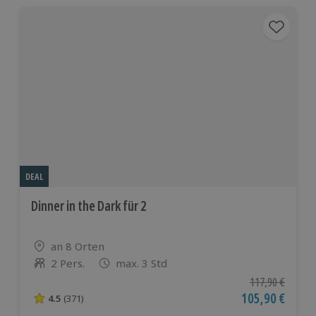
DEAL
Dinner in the Dark für 2
Standort
an 8 Orten
2 Pers.
max. 3 Std
Anzahl der Teilnehmer
Ursprünglicher P
117,90 €
Aktueller Preis
105,90 €
4.5
(371)
4.5 von 5 Sternen basierend auf 371 Bewertungen