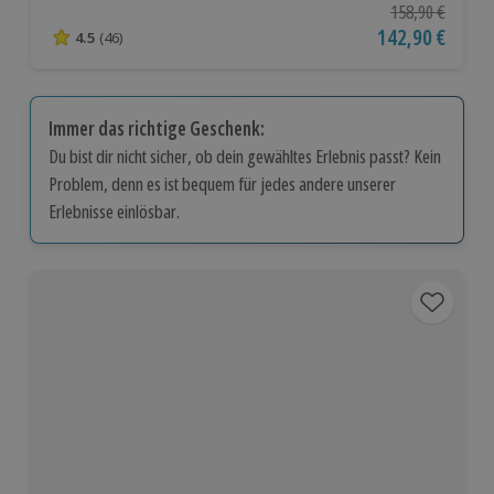
Ursprünglicher P
158,90 €
Aktueller Preis
142,90 €
4.5
(46)
4.5 von 5 Sternen basierend auf 46 Bewertungen
Immer das richtige Geschenk:
Du bist dir nicht sicher, ob dein gewähltes Erlebnis passt? Kein
Problem, denn es ist bequem für jedes andere unserer
Erlebnisse einlösbar.