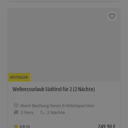
BESTSELLER
Wellnessurlaub Südtirol für 2 (2 Nächte)
Standort
Nach Buchung beim Erlebnispartner
2 Pers.
2 Nächte
Anzahl der Teilnehmer
Aktueller Preis
249,90 €
4.8
(6)