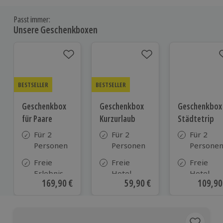
Passt immer:
Unsere Geschenkboxen
BESTSELLER
BESTSELLER
Geschenkbox
Geschenkbox
Geschenkbox
für Paare
Kurzurlaub
Städtetrip
Für 2
Für 2
Für 2
Personen
Personen
Persone
Freie
Freie
Freie
Erlebnis-
Hotel-
Hotel-
Aktueller Preis
169,90 €
Aktueller Preis
59,90 €
Aktuell
109,90
Auswahl
Auswahl
Auswahl
an ca. 860
aus ca. 500
aus ca. 1
Orten
Hotels in
Hotels
Deutschland,