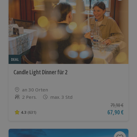
DEAL
Candle Light Dinner für 2
Standort
an 30 Orten
2 Pers.
max. 3 Std
Anzahl der Teilnehmer
Ursprünglicher
79,90 €
Aktueller Pre
67,90 €
4.3
(631)
4.3 von 5 Sternen basierend auf 631 Bewertungen