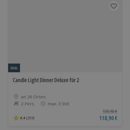
DEAL
Candle Light Dinner Deluxe für 2
Standort
an 26 Orten
2 Pers.
max. 3 Std
Anzahl der Teilnehmer
Ursprünglicher P
139,90 €
Aktueller Preis
118,90 €
4.4
(259)
4.4 von 5 Sternen basierend auf 259 Bewertungen