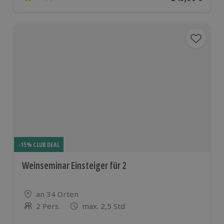
4.8 von 5 Sternen basierend auf 6 Bewertungen
-15% CLUB DEAL
Weinseminar Einsteiger für 2
Standort
an 34 Orten
2 Pers.
max. 2,5 Std
Anzahl der Teilnehmer