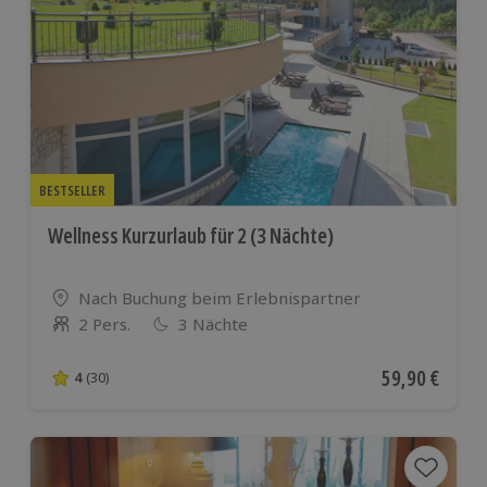
BESTSELLER
Wellness Kurzurlaub für 2 (3 Nächte)
Standort
Nach Buchung beim Erlebnispartner
2 Pers.
3 Nächte
Anzahl der Teilnehmer
Aktueller Pre
59,90 €
4
(30)
4 von 5 Sternen basierend auf 30 Bewertungen