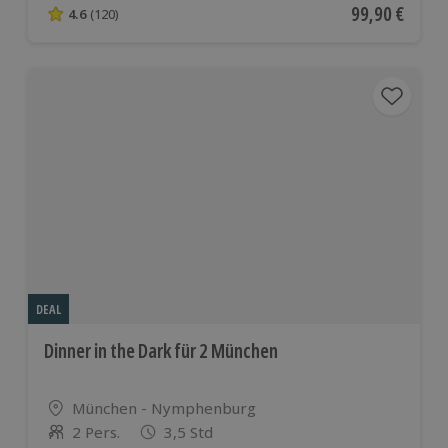
Aktueller Pre
99,90 €
4.6
(120)
4.6 von 5 Sternen basierend auf 120 Bewertungen
DEAL
Dinner in the Dark für 2 München
Standort
München - Nymphenburg
2 Pers.
3,5 Std
Anzahl der Teilnehmer