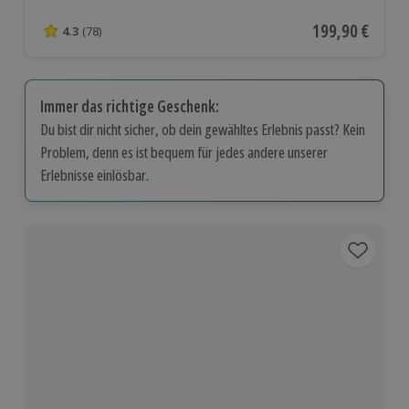
Aktueller Preis
199,90 €
4.3
(78)
4.3 von 5 Sternen basierend auf 78 Bewertungen
Immer das richtige Geschenk:
Du bist dir nicht sicher, ob dein gewähltes Erlebnis passt? Kein
Problem, denn es ist bequem für jedes andere unserer
Erlebnisse einlösbar.