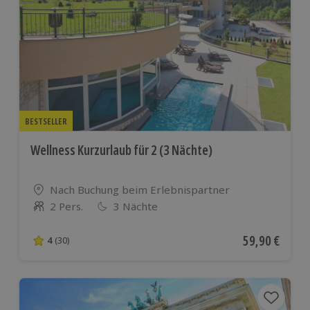
BESTSELLER
Wellness Kurzurlaub für 2 (3 Nächte)
Standort
Nach Buchung beim Erlebnispartner
2 Pers.
3 Nächte
Anzahl der Teilnehmer
Aktueller Pre
59,90 €
4
(30)
4 von 5 Sternen basierend auf 30 Bewertungen