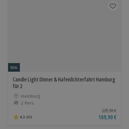
DEAL
Candle Light Dinner & Hafenlichterfahrt Hamburg
für 2
Standort
Hamburg
2 Pers.
Anzahl der Teilnehmer
Ursprünglicher P
229,90 €
Aktueller Preis
169,90 €
4.3
(89)
4.3 von 5 Sternen basierend auf 89 Bewertungen