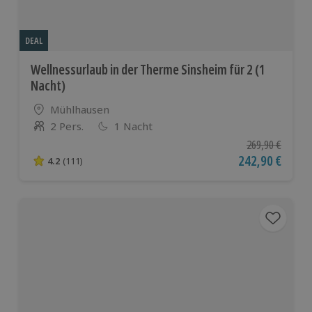
DEAL
Wellnessurlaub in der Therme Sinsheim für 2 (1
Nacht)
Standort
Mühlhausen
2 Pers.
1 Nacht
Anzahl der Teilnehmer
Ursprünglicher P
269,90 €
Aktueller Preis
242,90 €
4.2
(111)
4.2 von 5 Sternen basierend auf 111 Bewertungen