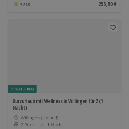
Aktueller Preis
255,90 €
4.3
(3)
4.3 von 5 Sternen basierend auf 3 Bewertungen
-15% CLUB DEAL
Kurzurlaub mit Wellness in Willingen für 2 (1
Nacht)
Standort
Willingen (Upland)
2 Pers.
1 Nacht
Anzahl der Teilnehmer