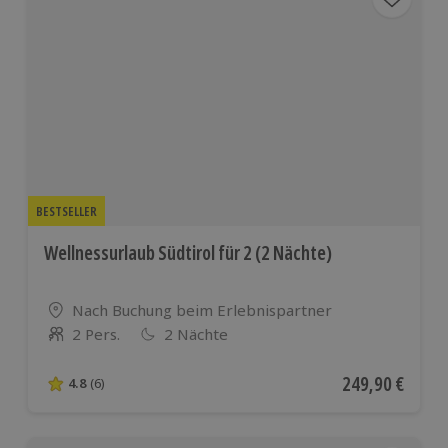
Österreich
und vielen
weiteren
europäischen
Ländern
BESTSELLER
Wellnessurlaub Südtirol für 2 (2 Nächte)
Standort
Nach Buchung beim Erlebnispartner
2 Pers.
2 Nächte
Anzahl der Teilnehmer
Aktueller Preis
249,90 €
4.8
(6)
4.8 von 5 Sternen basierend auf 6 Bewertungen