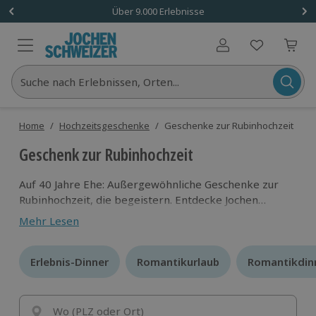
Über 9.000 Erlebnisse
Benutzerkonto
Suche nach Erlebnissen, Orten...
Home
/
Hochzeitsgeschenke
/
Geschenke zur Rubinhochzeit
Geschenk zur Rubinhochzeit
Auf 40 Jahre Ehe: Außergewöhnliche Geschenke zur
Rubinhochzeit, die begeistern. Entdecke Jochen
Schweizer Gutscheine und verschenke eine packende
Mehr Lesen
Zeit!
Erlebnis-Dinner
Erlebnis-Dinner
Romantikurlaub
Romantikurlaub
Romantikdin
Romantikdin
Wo (PLZ oder Ort)