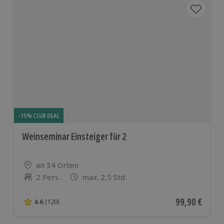
-15% CLUB DEAL
Weinseminar Einsteiger für 2
Standort
an 34 Orten
2 Pers.
max. 2,5 Std
Anzahl der Teilnehmer
Aktueller Pre
99,90 €
4.6
(120)
4.6 von 5 Sternen basierend auf 120 Bewertungen