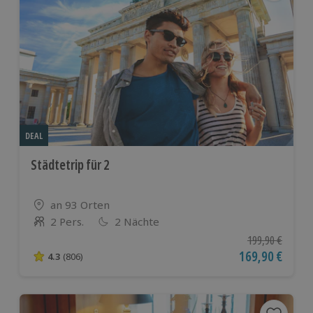
DEAL
Städtetrip für 2
Standort
an 93 Orten
2 Pers.
2 Nächte
Anzahl der Teilnehmer
Ursprünglicher P
199,90 €
Aktueller Preis
169,90 €
4.3
(806)
4.3 von 5 Sternen basierend auf 806 Bewertungen