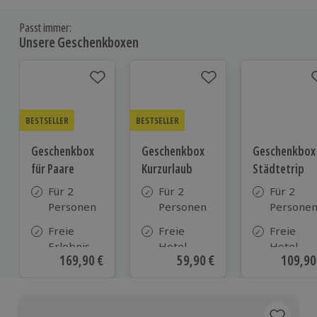
Passt immer:
Unsere Geschenkboxen
BESTSELLER
BESTSELLER
Geschenkbox
Geschenkbox
Geschenkbox
für Paare
Kurzurlaub
Städtetrip
Für 2
Für 2
Für 2
Personen
Personen
Persone
Freie
Freie
Freie
Erlebnis-
Hotel-
Hotel-
Aktueller Preis
169,90 €
Aktueller Preis
59,90 €
Aktuell
109,90
Auswahl
Auswahl
Auswahl
an ca. 860
aus ca. 500
aus ca. 1
Orten
Hotels in
Hotels
Deutschland,