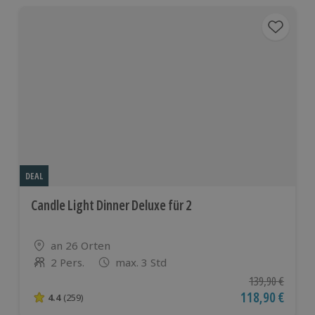
DEAL
Candle Light Dinner Deluxe für 2
Standort
an 26 Orten
2 Pers.
max. 3 Std
Anzahl der Teilnehmer
Ursprünglicher P
139,90 €
Aktueller Preis
118,90 €
4.4
(259)
4.4 von 5 Sternen basierend auf 259 Bewertungen