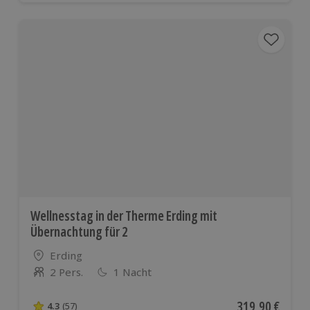
Wellnesstag in der Therme Erding mit
Übernachtung für 2
Standort
Erding
2 Pers.
1 Nacht
Anzahl der Teilnehmer
Aktueller Preis
319,90 €
4.3
(57)