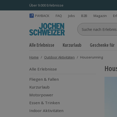
Über 9.000 Erlebnisse
PAYBACK
FAQ
Jobs
B2B
Magazin
Er
Suche nach Erlebnisse
Alle Erlebnisse
Kurzurlaub
Geschenke für
Home
/
Outdoor Aktivitäten
/
Houserunning
Hou
Alle Erlebnisse
Fliegen & Fallen
Kurzurlaub
Motorpower
Essen & Trinken
Indoor Aktivitäten