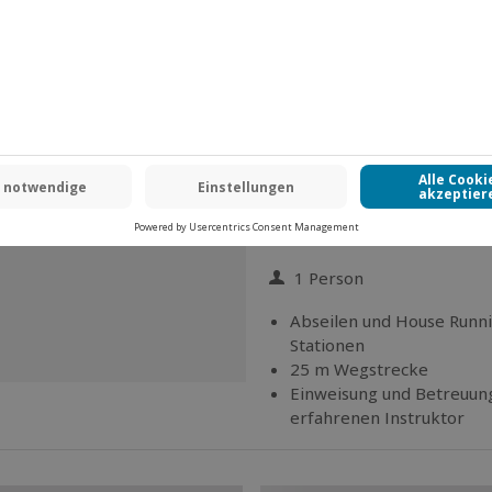
House Running aus 40 M
Wyndham Garden Hotel
Betreuung durch erfahre
Einweisung in die Sicherh
Leihausrüstung
House Running Neidenstein
1 Person
Anzahl der Teilnehmer
Abseilen und House Runni
Stationen
25 m Wegstrecke
​​Einweisung und ​​Betreuu
erfahrenen Instruktor
Professionelle
Leihausrüs