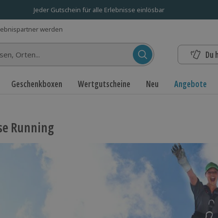
Jeder Gutschein für alle Erlebnisse einlösbar
lebnispartner werden
Du 
n...
Geschenkboxen
Wertgutscheine
Neu
Angebote
se Running