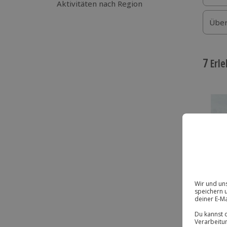
Aktivitäten nach Region
Über
7
Erle