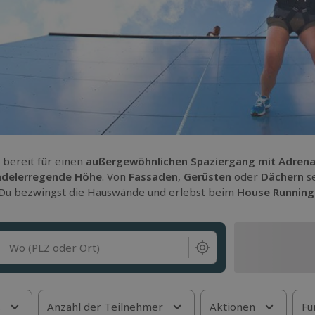
u bereit für einen
außergewöhnlichen Spaziergang
mit Adrena
ndelerregende Höhe
. Von
Fassaden
,
Gerüsten
oder
Dächern
s
 Du bezwingst die Hauswände und erlebst beim
House Running
Wo (PLZ oder Ort)
s
Anzahl der Teilnehmer
Aktionen
Fü