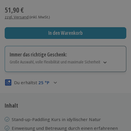
51,90 €
zzgl. Versand
(inkl. MwSt.)
In den Warenkorb
Immer das richtige Geschenk:
Große Auswahl, volle Flexibilität und maximale Sicherheit
Große Auswahl
Über 9.000 Erlebnisse.
Du erhältst
25
°P
Volle Flexibilität
Jeder Gutschein für alle Erlebnisse einlösbar.
Maximale Sicherheit
3 Jahre gültig & verlängerbar.
Inhalt
Stand-up-Paddling Kurs in idyllischer Natur
Einweisung und
Betreuung durch einen erfahrenen