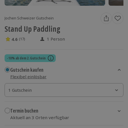
Jochen Schweizer Gutschein
Stand Up Paddling
1 Person
4.6
(17)
4.6 Sterne von 5 aus 17 Bewertungen
-10% ab dem 2. Gutschein
Gutschein kaufen
Flexibel einlösbar
1 Gutschein
1 Gutschein
1 Gutschein
Termin buchen
Aktuell an 3 Orten verfügbar
Wähle im nächsten Schritt Ort und Termin aus