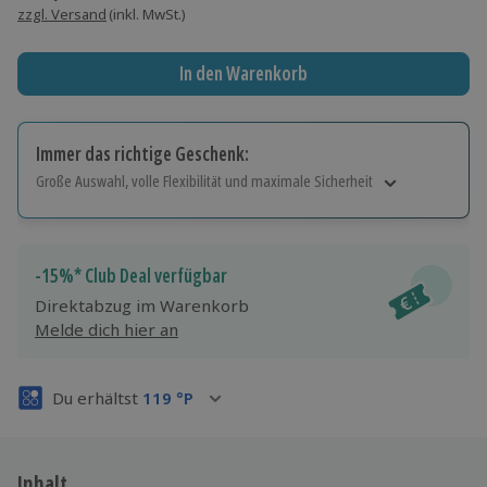
zzgl. Versand
(inkl. MwSt.)
In den Warenkorb
Immer das richtige Geschenk:
Große Auswahl, volle Flexibilität und maximale Sicherheit
Große Auswahl
Über 9.000 Erlebnisse.
Volle Flexibilität
-15%* Club Deal verfügbar
Jeder Gutschein für alle Erlebnisse einlösbar.
Direktabzug im Warenkorb
Maximale Sicherheit
Melde dich hier an
3 Jahre gültig & verlängerbar.
Du erhältst
119
°P
Inhalt