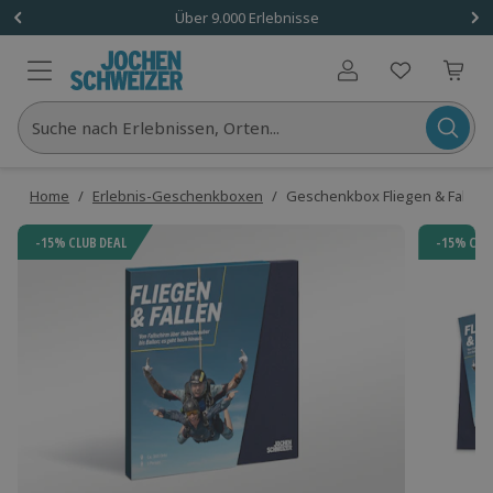
Über 9.000 Erlebnisse
Benutzerkonto
Suche nach Erlebnissen, Orten...
Home
/
Erlebnis-Geschenkboxen
/
Geschenkbox Fliegen & Fallen
-15% CLUB DEAL
-15% CLU