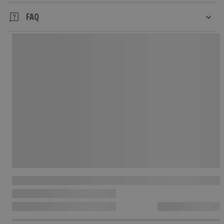
FAQ
Wie löst man den Gutschein ein?
1. EINGEBEN:
Gutschein-Code unter „Gutschein einlösen“ (obere
Navigation) eingeben oder QR-Code auf dem Jochen
Schweizer Gutschein scannen.
2. AUSWÄHLEN:
Alle Erlebnisse dieser Geschenkbox entdecken und
Erlebnis, Ort und Veranstalter auswählen. Löse dafür
deinen Jochen Schweizer Gutschein ein, um ein
Ticket für ein konkretes Erlebnis des Veranstalters
zu erhalten.
3. ERLEBEN:
Anschließend Ticket des Veranstalters erhalten und
Unvergessliches erleben.