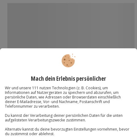
Welche Erlebnisse mit welchen Leistungen stehen in dieser
Geschenkbox zur Auswahl?
Mit dieser Geschenkbox hast du die Auswahl
zwischen verschiedenen Erlebnissen, die man gerne
verschenkt. Die genaue Auswahl der Erlebnisse
findest du nach Eingabe deines Gutschein-Codes
unter „Gutschein einlösen“ (obere Navigation). Keine
Angst! Dein Gutschein wird nicht entwertet.
Was passiert, wenn ein gewünschter Standort bzw. Erlebnis,
nicht mehr verfügbar ist?
Da sich die Leistungen und die Veranstalter während
der Gültigkeitsdauer des Wertgutscheins ändern
können, besteht kein Anspruch auf Einlösung eines
Gutscheins für ein bestimmtes Erlebnis an einem
bestimmten Ort. Es steht jedoch immer eine Vielzahl
an Alternativen zur Verfügung.
Kein passendes Erlebnis dabei? Mit dem
Wertgutschein in dieser Box kannst du die
Erlebniswelt auf jochen-schweizer.de erkunden und