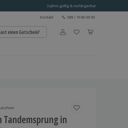
3 Jahre gültig & verlängerbar
Kontakt
089 / 70 80 90 90
hast einen Gutschein?
Benutzerkonto
utschein
rm Tandemsprung in