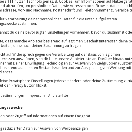
Große Auswa
Über 9.000 Erle
Du erhältst
Volle Flexibil
Jeder Gutschein
Maximale Sic
3 Jahre gültig 
eder zum Sprung. Denn aus 4.200
ngt verrückt? Nein, das klingt
d wie der besondere
ndemsprung in Most, kommst du in
 Perspektive zu betrachten.
bsprunghöhe erreicht hast geht
unden mit deinem erfahrenen
de entgegen, bis auf 1.500
 Leine, die den Fallschirm öffnet
nten angekommen gibt es für dich
du vom Virus Fallschirmspringen
inge in dein neues Leben.