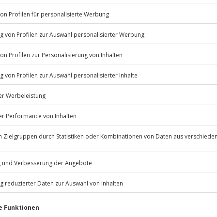
msprung in Most (Tschechien)“
schechischen Most springst du aus
 mit dem Flugzeug die genannte
Listenansicht
en Terminen verfügbar
n freien Fall. Fest verbunden mit
u ungebremst der Erde entgegen,
© OpenStreetMaps
empartner die Leine, die den
icht
 nur mit Einverständniserklärung
am sanft hinab.
 in Most/Tschechien gleichzeitig aus
heinander?
le, Diabetes, Epilepsie,
 Tandemmaster ist es möglich,
rankungen
Jochen Schweizer
GmbH
einander aus demselben Flugzeug
Mühldorfstraße 8
 bei der Terminvereinbarung mit
81671
München
 ab.
eiten, außer an bundesweiten