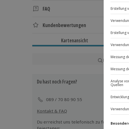
Dauer
FAQ
Gesamtdauer: ca. 4 Stunden
Reine Erlebnisdauer: ca. 1 Stunde
Wie kann ich mir das Erlebnis „Fallschirm-Tande
vorstellen?
Kundenbewertungen
Verfügbarkeit / Termine
Bei deinem Fallschirm Tandemsprung im t
eine Höhe von 4.200 Metern. Nachdem du
Kartenansicht
Von April bis November zu bestimmt
Höhe erreicht hast, geht es für dich in de
deinem erfahrenen Tandemmaster rast d
Teilnahmebedingungen
bis auf 1.500 Meter. Dann zieht der Tand
Karte in Großans
Mindestalter: 8 Jahre (unter 18 Jahren
Fallschirm öffnet, und ihr gleitet gemeins
eines Erziehungsberechtigten)
Gewicht: mind. 35 kg, max. 95 kg
Ist es möglich, bei dem Fallschirm Tandemsprung
Du hast noch Fragen?
Körpergröße: mind. 1,30 m
dem Flugzeug zu springen, oder springt man nac
Kein Asthma, akute Bandscheibenvorfäl
Abhängig von der Anzahl der verfügbaren
Herzbeschwerden, oder ähnliche Erk
den Fallschirmsprung unmittelbar hinter
089 / 70 80 90 55
Kein Alkohol- oder Drogenkonsum
zu machen. Stimmt euren Wunsch einfach
Keine Schwangerschaft
Kontakt & FAQ
eurem Erlebnisveranstalter in Tschechien
Du erreichst uns telefonisch zu folgenden Z
Wetter
Feiertagen: