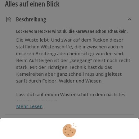
Alles auf einen Blick
Beschreibung
Locker vom Höcker wirst du die Karawane schon schaukeln.
Die Wüste lebt! Und zwar auf dem Rücken dieser
stattlichen Wüstenschiffe, die inzwischen auch in
unseren Breitengraden heimisch geworden sind.
Beim Aufsteigen ist der „Seegang“ meist noch recht
stark. Mit der richtigen Technik hast du das
Kamelreiten aber ganz schnell raus und gleitest
sanft durch Felder, Wälder und Wiesen.
Lass dich auf einem Wüstenschiff in dein nächstes
Abenteuer tragen!
Mehr Lesen
Die wichtigsten Infos
Dauer