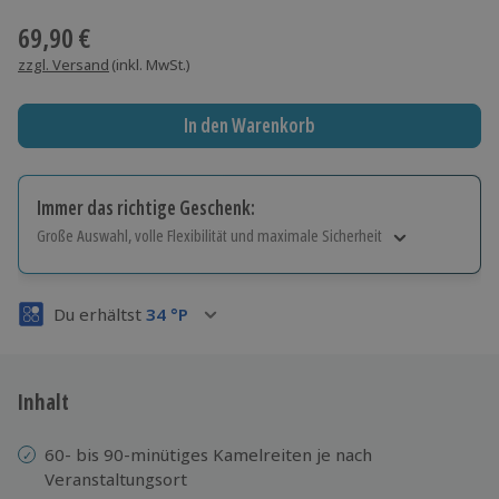
69,90 €
zzgl. Versand
(inkl. MwSt.)
In den Warenkorb
Immer das richtige Geschenk:
Große Auswahl, volle Flexibilität und maximale Sicherheit
Große Auswahl
Über 9.000 Erlebnisse.
Du erhältst
34
°P
Volle Flexibilität
Jeder Gutschein für alle Erlebnisse einlösbar.
Maximale Sicherheit
3 Jahre gültig & verlängerbar.
Inhalt
60- bis 90-minütiges Kamelreiten je nach
Veranstaltungsort