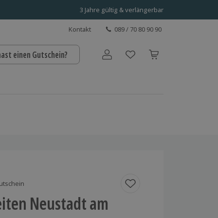
3 Jahre gültig & verlängerbar
Kontakt
089 / 70 80 90 90
hast einen Gutschein?
Benutzerkonto
utschein
iten Neustadt am