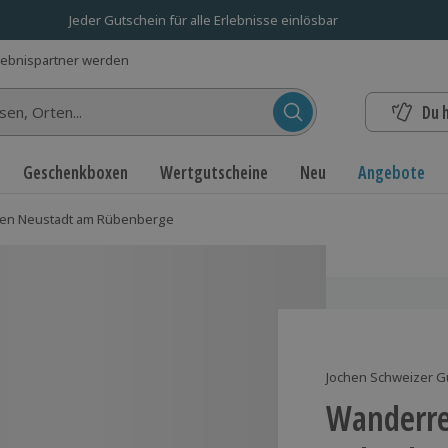
Jeder Gutschein für alle Erlebnisse einlösbar
lebnispartner werden
Du 
n...
Geschenkboxen
Wertgutscheine
Neu
Angebote
ten Neustadt am Rübenberge
Jochen Schweizer G
Wanderre