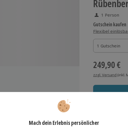
Rübenbe
1 Person
Gutschein kaufen
Flexibel einlösba
1 Gutschein
1 Gutschein
1 Gutschein
249,90 €
zzgl. Versand
(inkl.
satteln und Versorgen der Pferde
treuung durch einen erfahrenen
Immer das rich
ide
Große Auswahl, voll
srüstung