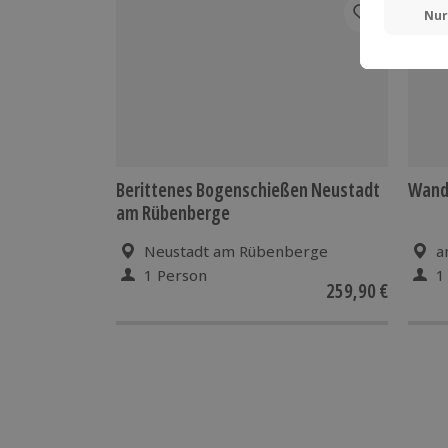
Berittenes Bogenschießen Neustadt
Wande
am Rübenberge
Neustadt am Rübenberge
a
1 Person
1
259,90 €