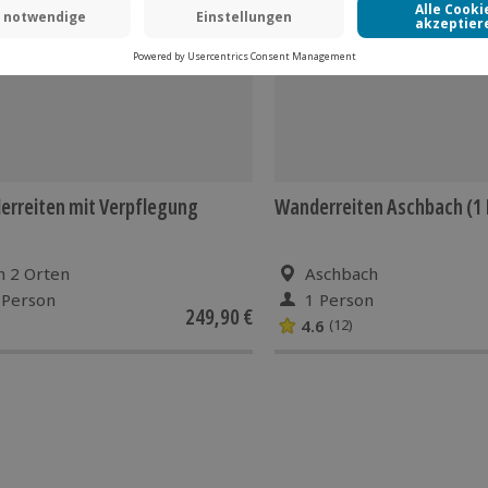
-15% CLUB DEAL
rreiten mit Verpflegung
Wanderreiten Aschbach (1
n 2 Orten
Aschbach
 Person
1 Person
249,90 €
4.6
(12)