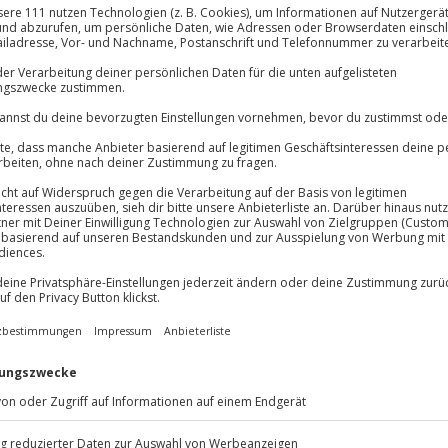
llkommens- und
Große Auswa
schiedsgetränk
Über 9.000 Erle
Volle Flexibil
-15%* Club Dea
Jeder Gutschein
Direktabzug 
lösung übertragbar.
Details
Maximale Sic
Melde dich hie
3 Jahre gültig 
Du erhältst
eben
 Rübenberge wartet ein
 dem liebevoll geführten
 den brasilianischen
ses Erlebnis ist. Nach dem
des bereitest du dich mit Sattel
eht es los – durch eine
Mooren begeistert. Der Ritt