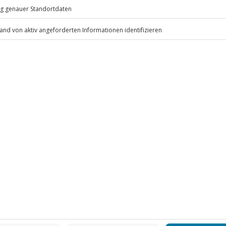
eiten, außer an bundesweiten
s Erlebnis verschoben (die
r)
.
oorkleidung, Reithelm oder
Fr: 9-17 Uhr
www.b2b.jochen-schweizer.de/