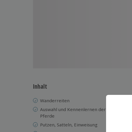
Inhalt
Wanderreiten
Ab
Auswahl und Kennenlernen der
Be
Pferde
Gu
Putzen, Satteln, Einweisung
Au