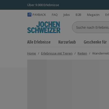
Über 9.000 Erlebnisse
PAYBACK
FAQ
Jobs
B2B
Magazin
Er
Suche nach Erlebnisse
Alle Erlebnisse
Kurzurlaub
Geschenke für
Home
/
Erlebnisse mit Tieren
/
Reiten
/
Wanderrei
Bild 1 von 5