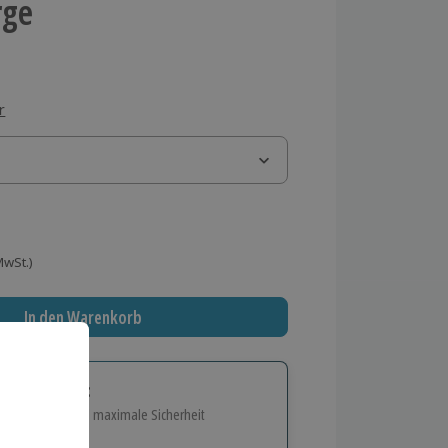
rge
r
 MwSt.)
In den Warenkorb
tige Geschenk:
e Flexibilität und maximale Sicherheit