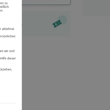
hl
bnisse.
ität
l verfügbar
 für alle Erlebnisse einlösbar.
im Warenkorb
herheit
r an
& verlängerbar.
124
°P