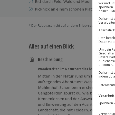
Ritt durch Feld, Wald und Moor
Wi
Ab
Picknick an einem schönen Platz
* Der Rabatt ist nicht auf andere Erlebnisse bei der Ein
Alles auf einen Blick
Beschreibung
Wanderreiten im Naturparadies bei Neustadt erl
Mitten in der Natur rund um Neustadt am
aufregendes Abenteuer: Wanderreiten auf
Mühlenhof. Schon beim ersten Kontakt mit
Gangpferden spürst du, wie besonders die
Kennenlernen und der Auswahl deines Pfer
und Einweisung auf den Ausritt vor. Dann g
Landschaft, die mit Feldern, Wäldern und 