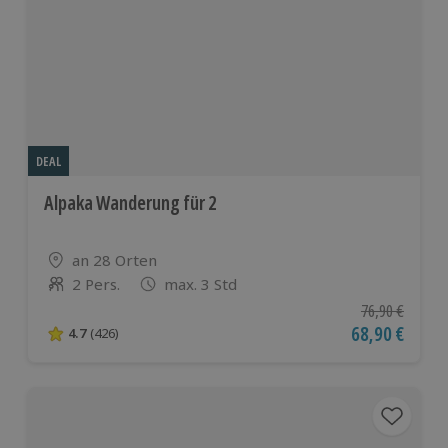
DEAL
Alpaka Wanderung für 2
Standort
an 28 Orten
2 Pers.
max. 3 Std
Anzahl der Teilnehmer
Ursprünglicher
76,90 €
Aktueller Pre
68,90 €
4.7
(426)
4.7 von 5 Sternen basierend auf 426 Bewertungen