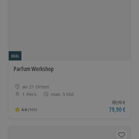
DEAL
Parfum Workshop
Standort
an 21 Orten
1 Pers.
max. 5 Std
Anzahl der Teilnehmer
Ursprünglicher
88,90 €
Aktueller Pre
79,90 €
4.6
(101)
4.6 von 5 Sternen basierend auf 101 Bewertungen