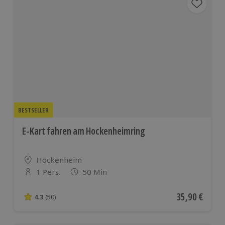
BESTSELLER
E-Kart fahren am Hockenheimring
Standort
Hockenheim
1 Pers.
50 Min
Anzahl der Teilnehmer
Aktueller Pre
35,90 €
4.3
(50)
4.3 von 5 Sternen basierend auf 50 Bewertungen