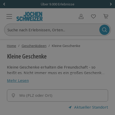
Über 9.000 Erlebnisse
Benutzerkonto
Suche nach Erlebnissen, Orten...
Home
/
Geschenkideen
/
Kleine Geschenke
Kleine Geschenke
Kleine Geschenke erhalten die Freundschaft - so
heißt es. Nicht immer muss es ein großes Geschenk
mit hohem materiellem Wert sein. Finde hier das
Mehr Lesen
perfekte Präsent für Familie und Freunde aus unserer
Kategorie "kleine Geschenke"!
Wo (PLZ oder Ort)
Aktueller Standort