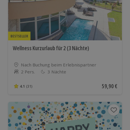
BESTSELLER
Wellness Kurzurlaub für 2 (3 Nächte)
Standort
Nach Buchung beim Erlebnispartner
2 Pers.
3 Nächte
Anzahl der Teilnehmer
Aktueller Pre
59,90 €
4.1
(31)
4.1 von 5 Sternen basierend auf 31 Bewertungen