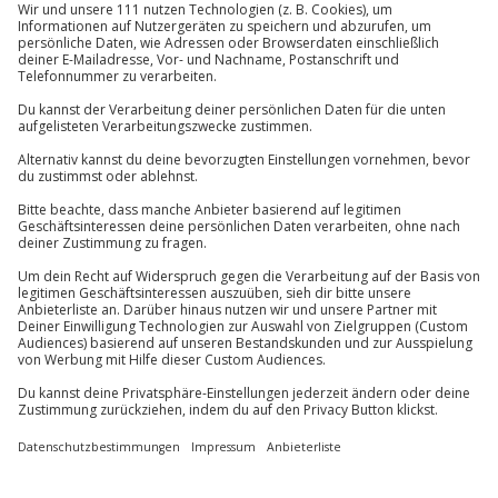
Newsletter abonnieren und 10 € Rabatt sichern
Abonnieren
Vertrag widerrufen
FAQs
Kontakt
Zahlungsarten
Über uns
Magazin
Jobs
Partnerprogramm
PAYBACK
Versand und Lieferung
Presse
AGB
Cookie Einstellungen
Datenschutz