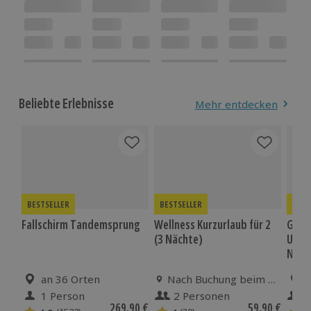
Beliebte Erlebnisse
Mehr entdecken
BESTSELLER
BESTSELLER
BEST
Fallschirm Tandemsprung
Wellness Kurzurlaub für 2
Gour
(3 Nächte)
Unte
Neuw
Standort
an 36 Orten
Standort
Nach Buchung beim Erlebnispartner
1 Person
2 Personen
Anzahl der Teilnehmer
Anzahl der Teilnehmer
Anza
Aktueller Preis
269,90 €
Aktueller Pre
59,90 €