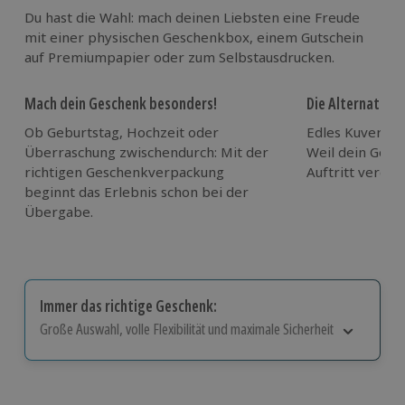
Du hast die Wahl: mach deinen Liebsten eine Freude
mit einer physischen Geschenkbox, einem Gutschein
auf Premiumpapier oder zum Selbstausdrucken.
Mach dein Geschenk besonders!
Die Alternative:
Ob Geburtstag, Hochzeit oder
Edles Kuvert m
Überraschung zwischendurch: Mit der
Weil dein Ges
richtigen Geschenkverpackung
Auftritt verdien
beginnt das Erlebnis schon bei der
Übergabe.
Immer das richtige Geschenk:
Große Auswahl, volle Flexibilität und maximale Sicherheit
Große Auswahl
:
Über 9.000 Erlebnisse.
Volle Flexibilität
:
Jeder Gutschein für alle Erlebnisse
einlösbar.