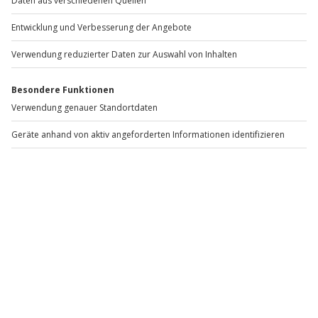
Stöbere durch unsere vielseitigen Erlebniskategorien
und finde spielend leicht für jeden Anlass das passende
Geschenk. Ob zum Geburtstag, Jubiläum oder zu
Weihnachten, hier ist immer die passende
Geschenkidee dabei!
Entdecke aufregende Action-Abenteuer inkl.
Adrenalin-Kick und entscheide dich für einen
Fallschirmsprung, House-Running oder eine
spannende Canoyning Tour. Lass die Reifen quietschen
beim Traumauto fahren und stürze dich aus
schwindelerregenden Höhen beim Bungee-Jumping!
Es darf auch gerne etwas entspannter sein? Dann
schenke eine Auszeit vom Alltag mit einem
außergewöhnlicher Kurzurlaub, einer Alpaka
Wanderung oder einer Städtereise, mit deinen
persönlichen Wow-Momenten! Mit einer einzigartigen
Geschenkidee von Jochen Schweizer landest du
garantiert einen Volltreffer.
Denn die besten Geschenke sind ganz klar Erlebnisse,