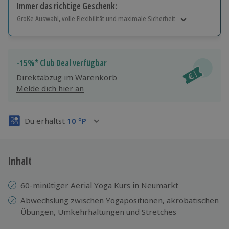
Immer das richtige Geschenk:
Große Auswahl, volle Flexibilität und maximale Sicherheit
Große Auswahl
Über 9.000 Erlebnisse.
Volle Flexibilität
-15%* Club Deal verfügbar
Jeder Gutschein für alle Erlebnisse einlösbar.
Direktabzug im Warenkorb
Maximale Sicherheit
Melde dich hier an
3 Jahre gültig & verlängerbar.
Du erhältst
10
°P
Inhalt
60-minütiger Aerial Yoga Kurs in Neumarkt
Abwechslung zwischen Yogapositionen, akrobatischen
Übungen, Umkehrhaltungen und Stretches