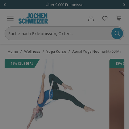
Über 9.000 Erlebnisse
Benutzerkonto
Suche nach Erlebnissen, Orten...
Home
/
Wellness
/
Yoga Kurse
/
Aerial Yoga Neumarkt (60 Min.)
-15% CLUB DEAL
-15% CLU