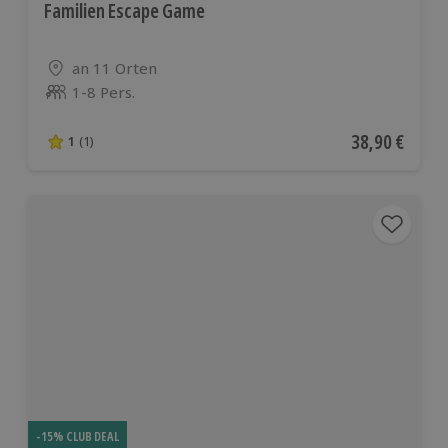
Familien Escape Game
Standort
an 11 Orten
1-8 Pers.
Anzahl der Teilnehmer
Aktueller Pre
38,90 €
1
(1)
1 von 5 Sternen basierend auf 1 Bewertungen
-15% CLUB DEAL