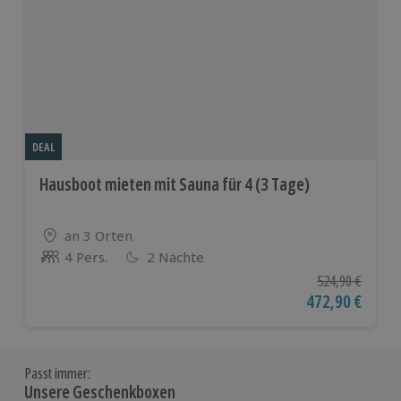
DEAL
Hausboot mieten mit Sauna für 4 (3 Tage)
Standort
an 3 Orten
4 Pers.
2 Nächte
Anzahl der Teilnehmer
Ursprünglicher P
524,90 €
Aktueller Preis
472,90 €
Passt immer:
Unsere Geschenkboxen