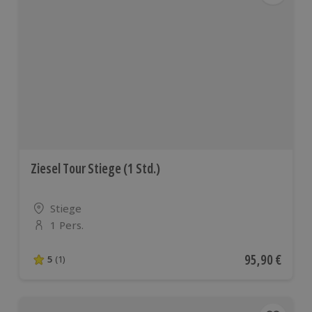
Ziesel Tour Stiege (1 Std.)
Standort
Stiege
1 Pers.
Anzahl der Teilnehmer
Aktueller Pre
95,90 €
5
(1)
5 von 5 Sternen basierend auf 1 Bewertungen