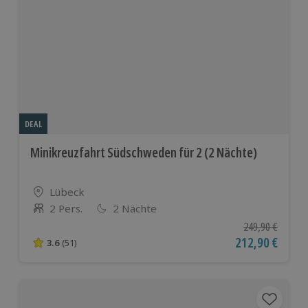
DEAL
Minikreuzfahrt Südschweden für 2 (2 Nächte)
Standort
Lübeck
2 Pers.
2 Nächte
Anzahl der Teilnehmer
Ursprünglicher P
249,90 €
Aktueller Preis
212,90 €
3.6
(51)
3.6 von 5 Sternen basierend auf 51 Bewertungen