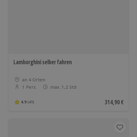
Lamborghini selber fahren
Standort
an 4 Orten
1 Pers.
max. 1,2 Std
Anzahl der Teilnehmer
Aktueller Preis
314,90 €
4.9
(41)
4.9 von 5 Sternen basierend auf 41 Bewertungen