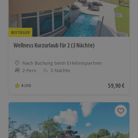
BESTSELLER
Wellness Kurzurlaub für 2 (3 Nächte)
Standort
Nach Buchung beim Erlebnispartner
2 Pers.
3 Nächte
Anzahl der Teilnehmer
Aktueller Pre
59,90 €
4
(30)
4 von 5 Sternen basierend auf 30 Bewertungen