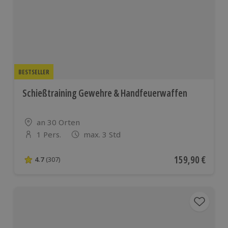
europäischen
Ländern
BESTSELLER
Schießtraining Gewehre & Handfeuerwaffen
Standort
an 30 Orten
1 Pers.
max. 3 Std
Anzahl der Teilnehmer
Aktueller Preis
159,90 €
4.7
(307)
4.7 von 5 Sternen basierend auf 307 Bewertungen