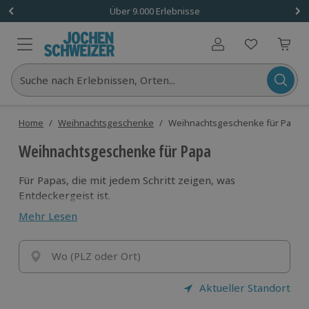
Über 9.000 Erlebnisse
Benutzerkonto
Suche nach Erlebnissen, Orten...
Home
/
Weihnachtsgeschenke
/
Weihnachtsgeschenke für Papa
Weihnachtsgeschenke für Papa
Für Papas, die mit jedem Schritt zeigen, was
Entdeckergeist ist.
Hier zählt der Moment, in dem Abenteuer lebendig
Mehr Lesen
wird.
Schenk ihm ein Erlebnis, das die ganze Familie
begeistert.
Wo (PLZ oder Ort)
Aktueller Standort