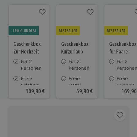
-15% CLUB DEAL
BESTSELLER
BESTSELLER
Geschenkbox
Geschenkbox
Geschenkbox
Zur Hochzeit
Kurzurlaub
für Paare
Für 2
Für 2
Für 2
Personen
Personen
Persone
Freie
Freie
Freie
Erlebnis-
Hotel-
Erlebnis-
Aktueller Preis
109,90 €
Aktueller Preis
59,90 €
Aktuell
169,90
Auswahl
Auswahl
Auswahl
an ca.
aus ca. 500
an ca. 86
610 Orten
Hotels in
Orten
Deutschland,
Österreich
und vielen
weiteren