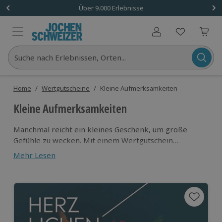
Über 9.000 Erlebnisse
Benutzerkonto
Suche nach Erlebnissen, Orten...
Home
/
Wertgutscheine
/
Kleine Aufmerksamkeiten
Kleine Aufmerksamkeiten
Manchmal reicht ein kleines Geschenk, um große
Gefühle zu wecken. Mit einem Wertgutschein
schenkst du eine Einladung zu unvergesslichen
Mehr Lesen
Momenten – von der spontanen Auszeit bis hin zum
großen Abenteuer. Es ist die perfekte Art, „Danke“ zu
sagen, Wertschätzung zu zeigen oder einfach Freude
zu bereiten. Denn auch die kleinste Geste kann zu
einem besonderen Erlebnis werden.