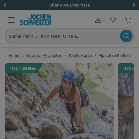
Über 9.000 Erlebnisse
Benutzerkonto
Suche nach Erlebnissen, Orten...
Home
/
Outdoor Aktivitäten
/
Kletterkurse
/
Alpspitze Klettersteig
-15% CLUB DEAL
-15% CLU