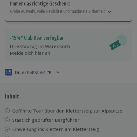
Immer das richtige Geschenk:
Große Auswahl, volle Flexibilität und maximale Sicherheit
Große Auswahl
Über 9.000 Erlebnisse.
Volle Flexibilität
-15%* Club Deal verfügbar
Jeder Gutschein für alle Erlebnisse einlösbar.
Direktabzug im Warenkorb
Maximale Sicherheit
Melde dich hier an
3 Jahre gültig & verlängerbar.
Du erhältst
64
°P
Inhalt
Geführte Tour über den Klettersteig zur Alpspitze
Staatlich geprüfter Bergführer
Einweisung ins Klettern am Klettersteig