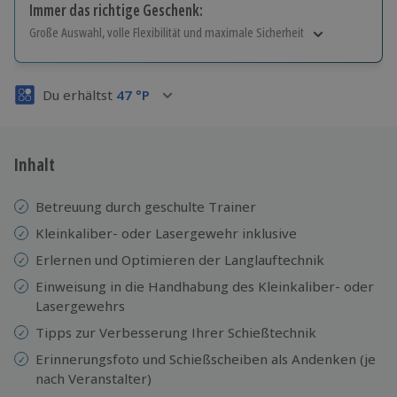
Immer das richtige Geschenk:
Große Auswahl, volle Flexibilität und maximale Sicherheit
Große Auswahl
Über 9.000 Erlebnisse.
Du erhältst
47
°P
Volle Flexibilität
Jeder Gutschein für alle Erlebnisse einlösbar.
Maximale Sicherheit
3 Jahre gültig & verlängerbar.
Inhalt
Betreuung durch geschulte Trainer
Kleinkaliber- oder Lasergewehr inklusive
Erlernen und Optimieren der Langlauftechnik
Einweisung in die Handhabung des Kleinkaliber- oder
Lasergewehrs
Tipps zur Verbesserung Ihrer Schießtechnik
Erinnerungsfoto und Schießscheiben als Andenken (je
nach Veranstalter)