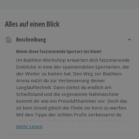
Alles auf einen Blick
Beschreibung
Nimm diese faszinierende Sportart ins Visier!
Im Biathlon Workshop erwarten dich faszinierende
Einblicke in eine der spannendsten Sportarten, die
der Winter zu bieten hat. Den Weg zur Biathlon-
Arena nutzt du zur Verbesserung deiner
Langlauftechnik. Dann stehst du endlich am
Schießstand und die sogenannte Nähmaschine
kommt dir wie ein Presslufthammer vor. Doch das
ist kein Grund gleich die Flinte ins Korn zu werfen.
Mit den Tipps der echten Profis verbesserst du
schnell deine Trefferquote. Beim abschließenden
Mehr Lesen
Teamwettkampf kannst du die im Biathlon Training
erlernten Fähigkeiten unter