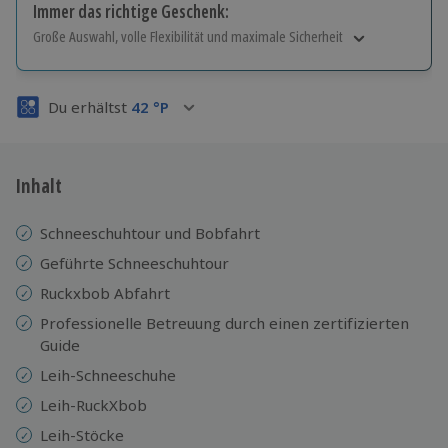
Immer das richtige Geschenk:
Große Auswahl, volle Flexibilität und maximale Sicherheit
Große Auswahl
Über 9.000 Erlebnisse.
Du erhältst
42
°P
Volle Flexibilität
Jeder Gutschein für alle Erlebnisse einlösbar.
Maximale Sicherheit
3 Jahre gültig & verlängerbar.
Inhalt
Schneeschuhtour und Bobfahrt
Geführte Schneeschuhtour
Ruckxbob Abfahrt
Professionelle Betreuung durch einen zertifizierten
Guide
Leih-Schneeschuhe
Leih-RuckXbob
Leih-Stöcke