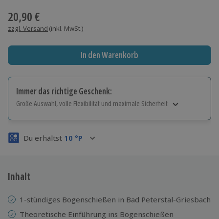
20,90 €
zzgl. Versand
(inkl. MwSt.)
In den Warenkorb
Immer das richtige Geschenk:
Große Auswahl, volle Flexibilität und maximale Sicherheit
Große Auswahl
Über 9.000 Erlebnisse.
Du erhältst
10
°P
Volle Flexibilität
Jeder Gutschein für alle Erlebnisse einlösbar.
Maximale Sicherheit
3 Jahre gültig & verlängerbar.
Inhalt
1-stündiges Bogenschießen in Bad Peterstal-Griesbach
Theoretische Einführung ins Bogenschießen