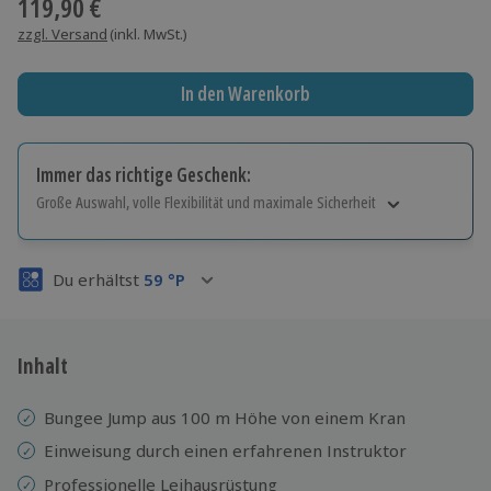
119,90 €
zzgl. Versand
(inkl. MwSt.)
In den Warenkorb
Immer das richtige Geschenk:
Große Auswahl, volle Flexibilität und maximale Sicherheit
Große Auswahl
Über 9.000 Erlebnisse.
Du erhältst
59
°P
Volle Flexibilität
Jeder Gutschein für alle Erlebnisse einlösbar.
Maximale Sicherheit
3 Jahre gültig & verlängerbar.
Inhalt
Bungee Jump aus 100 m Höhe von einem Kran
Einweisung
durch einen erfahrenen Instruktor
Professionelle
Leihausrüstung