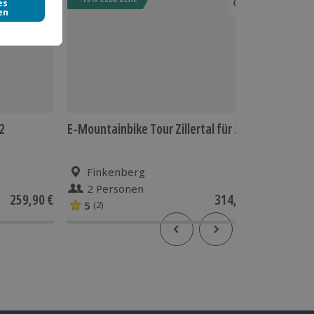
2
E-Mountainbike Tour Zillertal für 2
Anspruch
Hallera
Finkenberg
Seef
2 Personen
1 Pe
259,90 €
314,90 €
5
(2)