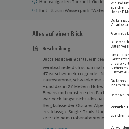
Hochseilgarten Tour inkl. Guide mit Einwei
Eintritt zum Wasserpark "Water AREA 47" 
Alles auf einen Blick
Beschreibung
Doppeltes Höhen-Abenteuer in den Ötztaler Alpe
Verabschiede dich schon mal vom Boden –
47 ist schwindelerregender Nervenkitze
Baumstämme, schwankende Plattformen, lu
– und das in 27 Metern Höhe. Stell deine 
Beweis und meistere den Parkour ohne m
war noch längst nicht alles. Auf deiner M
Bergkulisse der Ötztaler Alpen sammels
erstklassige Single-Trails. Und der Anblic
setzt deinem Höhenabenteuer die Krone 
Mehr Lesen