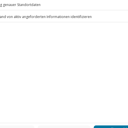
eiten, außer an bundesweiten
nde Kleidung, Sonnenschutz,
desachen, Kleingeld für
laschen, E-Mountainbike, Helm
.
Fr: 9-17 Uhr
www.b2b.jochen-schweizer.de/