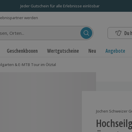
Jeder Gutschein für alle Erlebnisse einlösbar
lebnispartner werden
Du 
n...
Geschenkboxen
Wertgutscheine
Neu
Angebote
lgarten & E-MTB Tour im Ötztal
Jochen Schweizer G
Hochseil