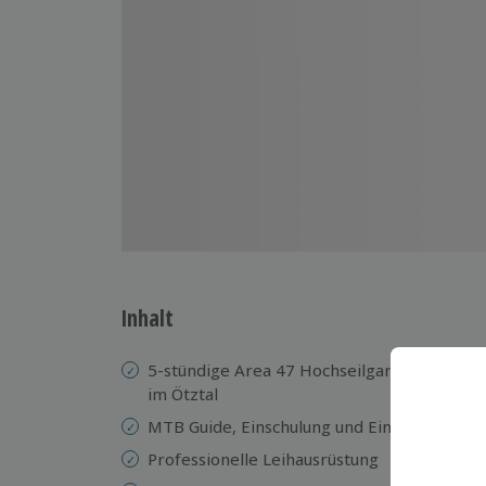
Inhalt
5-stündige Area 47 Hochseilgarten & E-MTB
im Ötztal
MTB Guide, Einschulung und Einführung sow
Professionelle Leihausrüstung