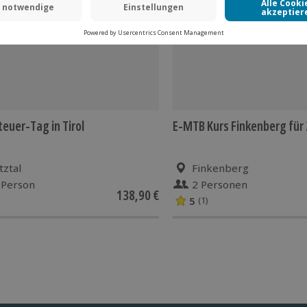
euer-Tag in Tirol
E-MTB Kurs Finkenberg für 
tztal
Finkenberg
 Person
2 Personen
138,90 €
5
(1)