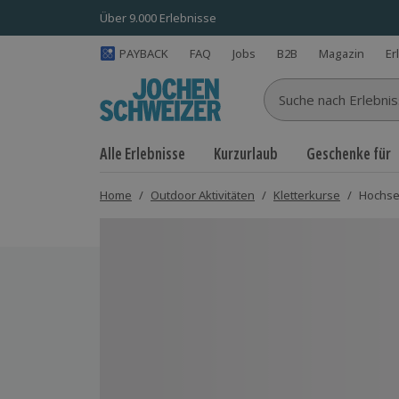
Über 9.000 Erlebnisse
PAYBACK
FAQ
Jobs
B2B
Magazin
Er
Suche nach Erlebnisse
Alle Erlebnisse
Kurzurlaub
Geschenke für
Home
/
Outdoor Aktivitäten
/
Kletterkurse
/
Hochsei
Bild 1 von 9