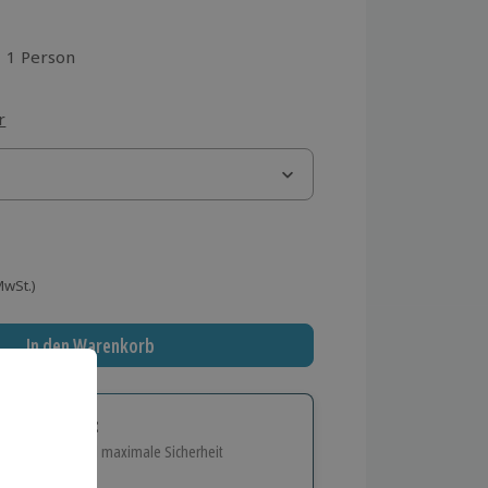
1 Person
aus 1 Bewertungen
r
 MwSt.)
In den Warenkorb
tige Geschenk:
e Flexibilität und maximale Sicherheit