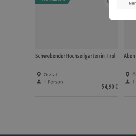
Schwebender Hochseilgarten in Tirol
Abent
Ötztal
Ö
1 Person
1
54,90 €