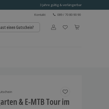
3 Jahre gültig & verlängerbar
Kontakt
089 / 70 80 90 90
hast einen Gutschein?
Benutzerkonto
utschein
garten & E-MTB Tour im