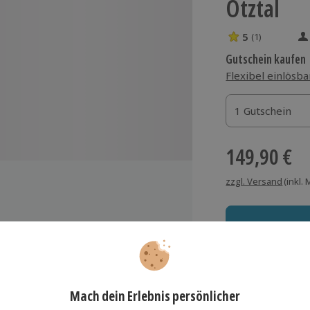
Ötztal
5
(1)
5 Sterne von 5 
Gutschein kaufen
Flexibel einlösba
1 Gutschein
1 Gutschein
1 Gutschein
149,90 €
zzgl. Versand
(inkl.
 Tour über Forstwege und Trails
Immer das rich
ie Coaching
Große Auswahl, voll