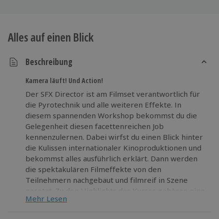
Alles auf einen Blick
Beschreibung
Kamera läuft! Und Action!
Der SFX Director ist am Filmset verantwortlich für
die Pyrotechnik und alle weiteren Effekte. In
diesem spannenden Workshop bekommst du die
Gelegenheit diesen facettenreichen Job
kennenzulernen. Dabei wirfst du einen Blick hinter
die Kulissen internationaler Kinoproduktionen und
bekommst alles ausführlich erklärt. Dann werden
die spektakulären Filmeffekte von den
Teilnehmern nachgebaut und filmreif in Szene
gesetzt. Zu den Highlights des Kurses gehören eine
Mehr Lesen
inszenierte Schießerei und die Explosion eines
Autos.