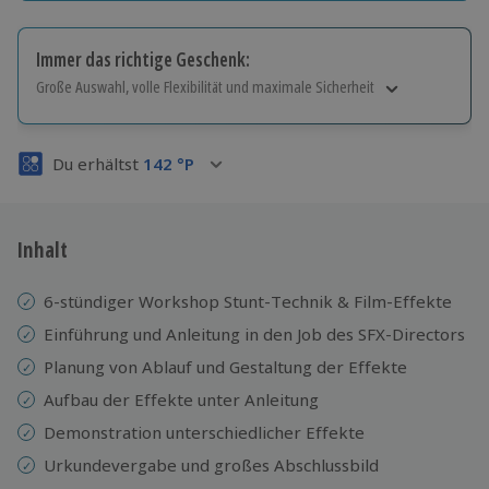
Immer das richtige Geschenk:
Große Auswahl, volle Flexibilität und maximale Sicherheit
Große Auswahl
Über 9.000 Erlebnisse.
Du erhältst
142
°P
Volle Flexibilität
Jeder Gutschein für alle Erlebnisse einlösbar.
Maximale Sicherheit
3 Jahre gültig & verlängerbar.
Inhalt
6-stündiger Workshop Stunt-Technik & Film-Effekte
Einführung und Anleitung in den Job des SFX-Directors
Planung von Ablauf und Gestaltung der Effekte
Aufbau der Effekte unter Anleitung
Demonstration unterschiedlicher Effekte
Urkundevergabe und großes Abschlussbild