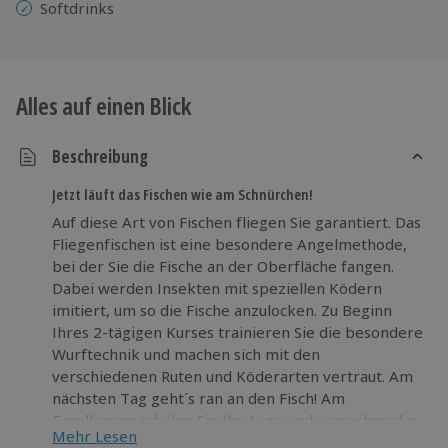
Softdrinks
Alles auf einen Blick
Beschreibung
Jetzt läuft das Fischen wie am Schnürchen!
Auf diese Art von Fischen fliegen Sie garantiert. Das
Fliegenfischen ist eine besondere Angelmethode,
bei der Sie die Fische an der Oberfläche fangen.
Dabei werden Insekten mit speziellen Ködern
imitiert, um so die Fische anzulocken. Zu Beginn
Ihres 2-tägigen Kurses trainieren Sie die besondere
Wurftechnik und machen sich mit den
verschiedenen Ruten und Köderarten vertraut. Am
nächsten Tag geht´s ran an den Fisch! Am
Forellensee schulen Sie Ihr Auge und versuchen das
Mehr Lesen
Wasser zu „lesen“. Im Vergleich zu Anglern, gehen