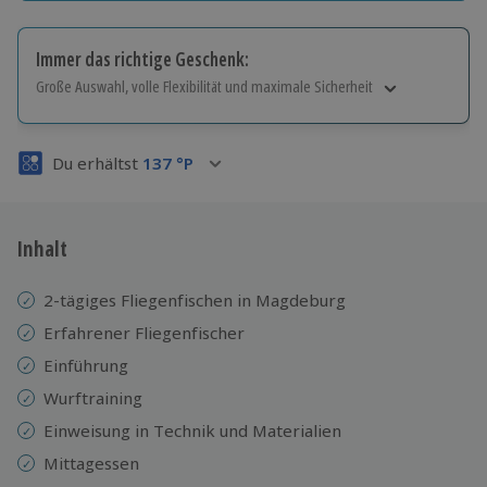
Immer das richtige Geschenk:
Große Auswahl, volle Flexibilität und maximale Sicherheit
Große Auswahl
Über 9.000 Erlebnisse.
Du erhältst
137
°P
Volle Flexibilität
Jeder Gutschein für alle Erlebnisse einlösbar.
Maximale Sicherheit
3 Jahre gültig & verlängerbar.
Inhalt
2-tägiges Fliegenfischen in Magdeburg
Erfahrener Fliegenfischer
Einführung
Wurftraining
Einweisung in Technik und Materialien
Mittagessen