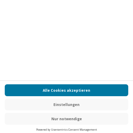
Vertrag widerrufen
FAQs
Kontakt
Zahlungsarten
Über uns
Magazin
Jobs
Partnerprogramm
PAYBACK
Versand und Lieferung
Presse
AGB
Cookie Einstellungen
Datenschutz
Nutzungsbedingungen
Online-Marktplatz
Barrierefreiheit
Grounding Page
Compliance
Impressum
RECHNUNG