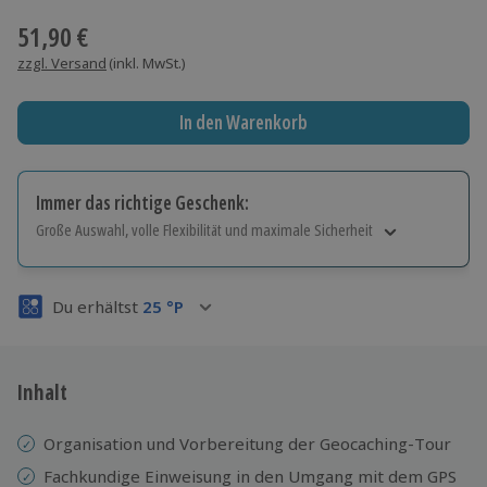
51,90 €
zzgl. Versand
(inkl. MwSt.)
In den Warenkorb
Immer das richtige Geschenk:
Große Auswahl, volle Flexibilität und maximale Sicherheit
Große Auswahl
Über 9.000 Erlebnisse.
Du erhältst
25
°P
Volle Flexibilität
Jeder Gutschein für alle Erlebnisse einlösbar.
Maximale Sicherheit
3 Jahre gültig & verlängerbar.
Inhalt
Organisation und Vorbereitung der Geocaching-Tour
Fachkundige Einweisung in den Umgang mit dem GPS