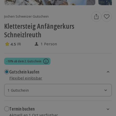
Jochen Schweizer Gutschein
Klettersteig Anfängerkurs
Schneizlreuth
1 Person
4.5
(8)
4.5 Sterne von 5 aus 8 Bewertungen
-10% ab dem 2. Gutschein
Gutschein kaufen
Flexibel einlösbar
1 Gutschein
1 Gutschein
1 Gutschein
Termin buchen
Aktuell an 1 Ort verfügbar