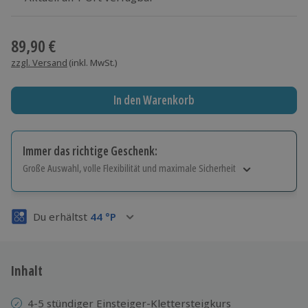
Wähle im nächsten Schritt einen Termin aus
89,90 €
zzgl. Versand
(inkl. MwSt.)
In den Warenkorb
Immer das richtige Geschenk:
Große Auswahl, volle Flexibilität und maximale Sicherheit
Große Auswahl
Über 9.000 Erlebnisse.
Du erhältst
44
°P
Volle Flexibilität
Jeder Gutschein für alle Erlebnisse einlösbar.
Maximale Sicherheit
3 Jahre gültig & verlängerbar.
Inhalt
4-5 stündiger Einsteiger-Klettersteigkurs