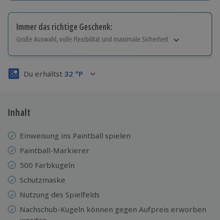
Immer das richtige Geschenk:
Große Auswahl, volle Flexibilität und maximale Sicherheit
Große Auswahl
Über 9.000 Erlebnisse.
Du erhältst
32
°P
Volle Flexibilität
Jeder Gutschein für alle Erlebnisse einlösbar.
Maximale Sicherheit
3 Jahre gültig & verlängerbar.
Inhalt
Einweisung ins Paintball spielen
Paintball-Markierer
500 Farbkugeln
Schutzmaske
Nutzung des Spielfelds
Nachschub-Kugeln können gegen Aufpreis erworben
werden