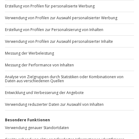
+49 89 / 60 60 89 700
Mo-Fr: 9-17 Uhr
b2b@jochen-schweizer.de
www.b2b.jochen-schweizer.de/
Artikelnummer
:
10455
Andere Produkte entdecken
-15% CLUB DEAL
-15% CLUB DEAL