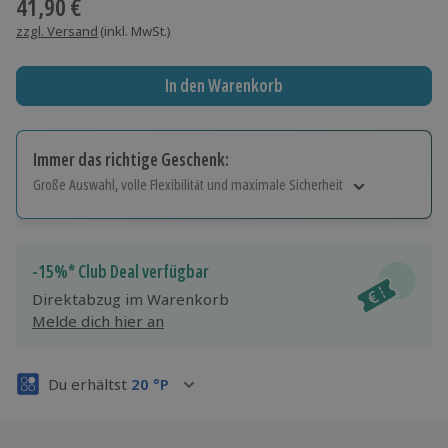
41,90 €
zzgl. Versand
(inkl. MwSt.)
In den Warenkorb
Immer das richtige Geschenk:
Große Auswahl, volle Flexibilität und maximale Sicherheit
Große Auswahl
Über 9.000 Erlebnisse.
Volle Flexibilität
-15%* Club Deal verfügbar
Jeder Gutschein für alle Erlebnisse einlösbar.
Direktabzug im Warenkorb
Maximale Sicherheit
Melde dich hier an
3 Jahre gültig & verlängerbar.
Du erhältst
20
°P