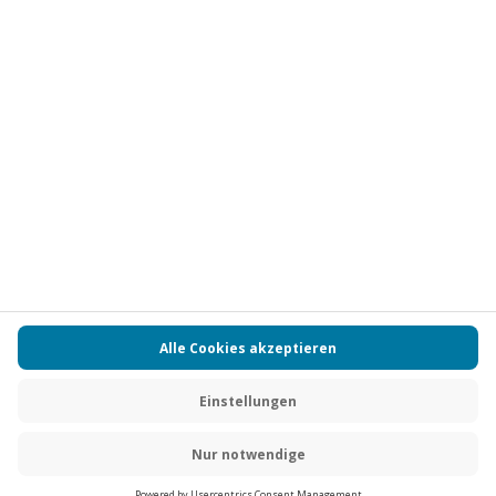
Vertrag widerrufen
FAQs
Kontakt
Zahlungsarten
Über uns
Magazin
Jobs
Partnerprogramm
PAYBACK
Versand und Lieferung
Presse
AGB
Cookie Einstellungen
Datenschutz
Nutzungsbedingungen
Online-Marktplatz
Barrierefreiheit
Grounding Page
Compliance
Impressum
RECHNUNG