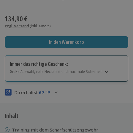
Wähle im nächsten Schritt Ort und Termin aus
134,90 €
zzgl. Versand
(inkl. MwSt.)
In den Warenkorb
Immer das richtige Geschenk:
Große Auswahl, volle Flexibilität und maximale Sicherheit
Große Auswahl
Über 9.000 Erlebnisse.
Du erhältst
67
°P
Volle Flexibilität
Jeder Gutschein für alle Erlebnisse einlösbar.
Maximale Sicherheit
3 Jahre gültig & verlängerbar.
Inhalt
Training mit
dem Scharfschützengewehr