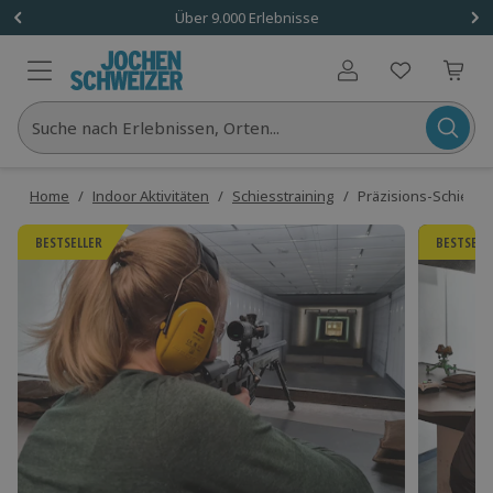
Über 9.000 Erlebnisse
Benutzerkonto
Suche nach Erlebnissen, Orten...
Home
/
Indoor Aktivitäten
/
Schiesstraining
/
Präzisions-Schießtr
BESTSELLER
BESTSELL