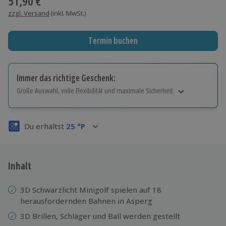
51,90 €
zzgl. Versand
(inkl. MwSt.)
Termin buchen
Immer das richtige Geschenk:
Große Auswahl, volle Flexibilität und maximale Sicherheit
Große Auswahl
Über 9.000 Erlebnisse.
Du erhältst
25
°P
Volle Flexibilität
Jeder Gutschein für alle Erlebnisse einlösbar.
Maximale Sicherheit
3 Jahre gültig & verlängerbar.
Inhalt
3D Schwarzlicht Minigolf spielen auf 18
herausfordernden Bahnen in Asperg
3D Brillen, Schläger und Ball werden gestellt