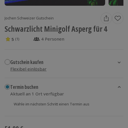
Jochen Schweizer Gutschein
Schwarzlicht Minigolf Asperg für 4
4 Personen
5
(1)
5 Sterne von 5 aus 1 Bewertungen
Gutschein kaufen
Flexibel einlösbar
1x (4 Personen)
1x (4 Personen)
1x (4 Personen)
Termin buchen
Aktuell an 1 Ort verfügbar
Wähle im nächsten Schritt einen Termin aus