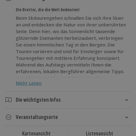
Die Bretter, die die Welt bedeuten!
Beim Skitourengehen schnallen Sie sich Ihre Skier
an und entdecken die Natur von ihrer unberührten
Seite. Denn hier, wo das Sonnenlicht tausende
glitzernde Diamanten herbeizaubert, verbringen
Sie einen himmlischen Tag in den Bergen. Die
Touren variieren und sind für Einsteiger sowie für
Tourengeher mit mittlere Erfahrung konzipiert.
Während des Aufstiegs vermitteln Ihnen die
erfahrenen, lokalen Bergführer allgemeine Tipps
zum Skitourengehen und den regionalen
Mehr Lesen
Besonderheiten. Nach dem Aufstieg erwartet Sie
die krönende Abfahrt zurück ins Tal.
Die wichtigsten Infos
Ziehen Sie die Ski-Felle auf und erfahren Sie die
Dauer
wahre Natur des Wintersports!
Veranstaltungsorte
Die Ski-Tour variiert je nach Veranstaltungsort und
dauert zwischen 7 und 8 Stunden.
Urserental
Kartenansicht
Listenansicht