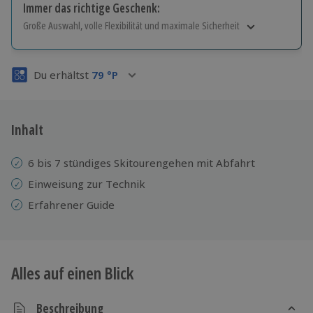
Immer das richtige Geschenk:
Große Auswahl, volle Flexibilität und maximale Sicherheit
Große Auswahl
Über 9.000 Erlebnisse.
Du erhältst
79
°P
Volle Flexibilität
Jeder Gutschein für alle Erlebnisse einlösbar.
Maximale Sicherheit
3 Jahre gültig & verlängerbar.
Inhalt
6 bis 7 stündiges Skitourengehen mit Abfahrt
Einweisung zur Technik
Erfahrener Guide
Alles auf einen Blick
Beschreibung