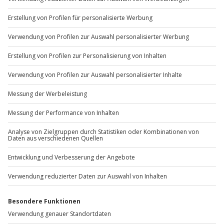
+49 89 / 60 60 89 700
Mo-Fr: 9-17 Uhr
b2b@jochen-schweizer.de
www.b2b.jochen-schweizer.de/
Artikelnummer
:
7948
Andere Produkte entdecken