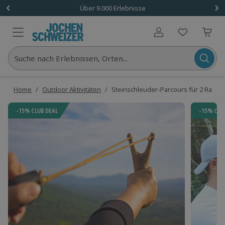
Über 9.000 Erlebnisse
Benutzerkonto
Suche nach Erlebnissen, Orten...
Home
/
Outdoor Aktivitäten
/
Steinschleuder-Parcours für 2 Raum 
-15% CLUB DEAL
-15% CLU