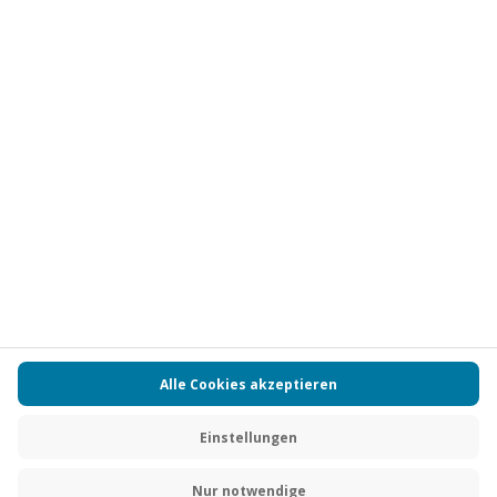
Vertrag widerrufen
FAQs
Kontakt
Zahlungsarten
Über uns
Magazin
Jobs
Partnerprogramm
PAYBACK
Versand und Lieferung
Presse
AGB
Cookie Einstellungen
Datenschutz
Nutzungsbedingungen
Online-Marktplatz
Barrierefreiheit
Grounding Page
Compliance
Impressum
RECHNUNG