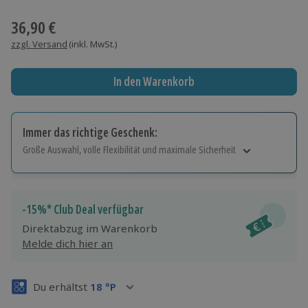
Wähle im nächsten Schritt einen Termin aus
36,90 €
zzgl. Versand
(inkl. MwSt.)
In den Warenkorb
Immer das richtige Geschenk:
Große Auswahl, volle Flexibilität und maximale Sicherheit
Große Auswahl
Über 9.000 Erlebnisse.
Volle Flexibilität
-15%* Club Deal verfügbar
Jeder Gutschein für alle Erlebnisse einlösbar.
Direktabzug im Warenkorb
Maximale Sicherheit
Melde dich hier an
3 Jahre gültig & verlängerbar.
Du erhältst
18
°P