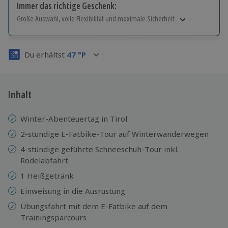
Immer das richtige Geschenk:
Große Auswahl, volle Flexibilität und maximale Sicherheit
Große Auswahl
Über 9.000 Erlebnisse.
Du erhältst
47
°P
Volle Flexibilität
Jeder Gutschein für alle Erlebnisse einlösbar.
Maximale Sicherheit
3 Jahre gültig & verlängerbar.
Inhalt
Winter-Abenteuertag in Tirol
2-stündige E-Fatbike-Tour auf Winterwanderwegen
4-stündige geführte Schneeschuh-Tour inkl.
Rodelabfahrt
1 Heißgetränk
Einweisung in die Ausrüstung
Übungsfahrt mit dem E-Fatbike auf dem
Trainingsparcours