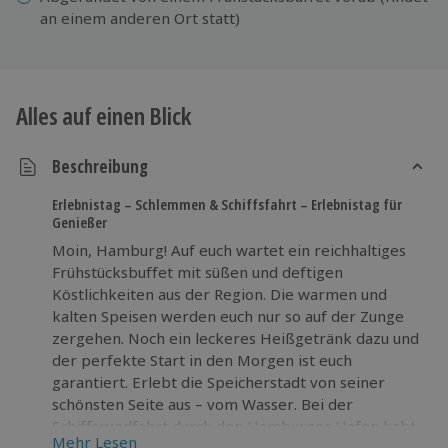
an einem anderen Ort statt)
Alles auf einen Blick
Beschreibung
Erlebnistag – Schlemmen & Schiffsfahrt – Erlebnistag für
Genießer
Moin, Hamburg! Auf euch wartet ein reichhaltiges
Frühstücksbuffet mit süßen und deftigen
Köstlichkeiten aus der Region. Die warmen und
kalten Speisen werden euch nur so auf der Zunge
zergehen. Noch ein leckeres Heißgetränk dazu und
der perfekte Start in den Morgen ist euch
garantiert. Erlebt die Speicherstadt von seiner
schönsten Seite aus – vom Wasser. Bei der
Schiffsrundfahrt durch den Hamburger Hafen habt
Mehr Lesen
ihr einen fantastischen Blick auf berühmte