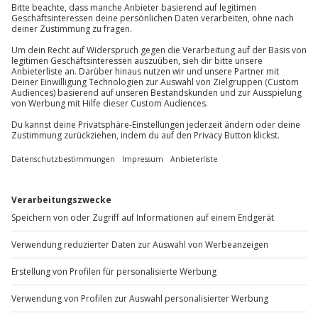
Jochen Schweizer
GmbH
Mühldorfstraße 8
81671
München
Du erreichst uns telefonisch zu folgenden Zeiten,
außer an bundesweiten Feiertagen:
Mo-Fr: 8-20 Uhr | Sa: 10-16 Uhr
Du möchtest als Firma bestellen?
Sichere Dir attraktive Firmenkunden Vorteile.
+49 89 / 60 60 89 700
Mo-Fr: 9-17 Uhr
b2b@jochen-schweizer.de
www.b2b.jochen-schweizer.de/