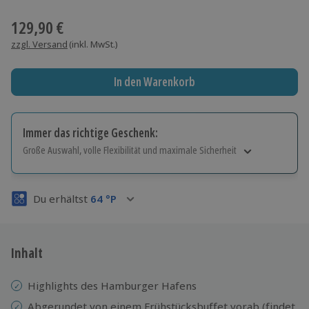
Wähle im nächsten Schritt einen Termin aus
129,90 €
zzgl. Versand
(inkl. MwSt.)
In den Warenkorb
Immer das richtige Geschenk:
Große Auswahl, volle Flexibilität und maximale Sicherheit
Große Auswahl
Über 9.000 Erlebnisse.
Du erhältst
64
°P
Volle Flexibilität
Jeder Gutschein für alle Erlebnisse einlösbar.
Maximale Sicherheit
3 Jahre gültig & verlängerbar.
Inhalt
Highlights des Hamburger Hafens
Abgerundet von einem Frühstücksbuffet vorab (findet