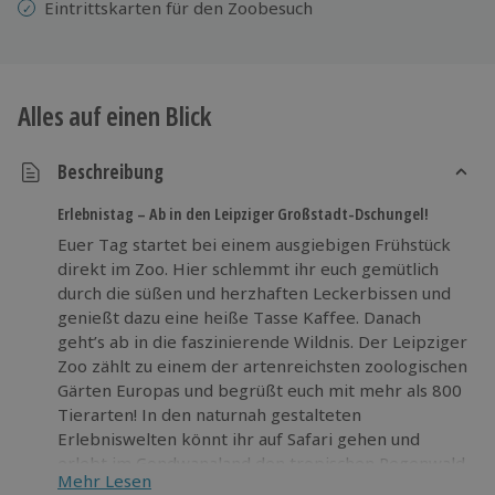
Eintrittskarten für den Zoobesuch
Alles auf einen Blick
Beschreibung
Erlebnistag – Ab in den Leipziger Großstadt-Dschungel!
Euer Tag startet bei einem ausgiebigen Frühstück
direkt im Zoo. Hier schlemmt ihr euch gemütlich
durch die süßen und herzhaften Leckerbissen und
genießt dazu eine heiße Tasse Kaffee. Danach
geht’s ab in die faszinierende Wildnis. Der Leipziger
Zoo zählt zu einem der artenreichsten zoologischen
Gärten Europas und begrüßt euch mit mehr als 800
Tierarten! In den naturnah gestalteten
Erlebniswelten könnt ihr auf Safari gehen und
erlebt im Gondwanaland den tropischen Regenwald
Mehr Lesen
mit all euren Sinnen. Verpasst auch keinesfalls die