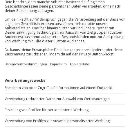
Mühldorfstraße 8
81671
München
Du erreichst uns telefonisch zu folgenden Zeiten,
außer an bundesweiten Feiertagen:
Mo-Fr: 8-20 Uhr | Sa: 10-16 Uhr
Du möchtest als Firma bestellen?
Sichere Dir attraktive Firmenkunden Vorteile.
+49 89 / 60 60 89 700
Mo-Fr: 9-17 Uhr
b2b@jochen-schweizer.de
www.b2b.jochen-schweizer.de/