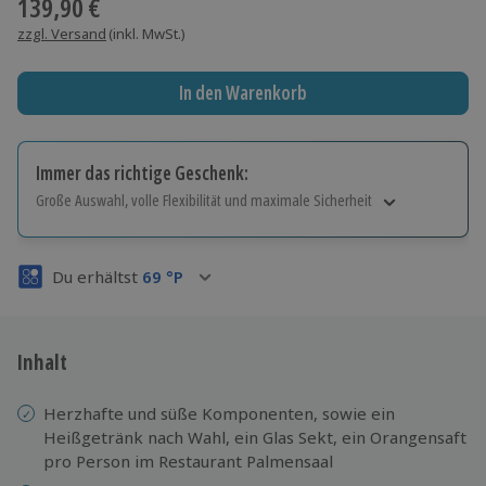
139,90 €
zzgl. Versand
(inkl. MwSt.)
In den Warenkorb
Immer das richtige Geschenk:
Große Auswahl, volle Flexibilität und maximale Sicherheit
Große Auswahl
Über 9.000 Erlebnisse.
Du erhältst
69
°P
Volle Flexibilität
Jeder Gutschein für alle Erlebnisse einlösbar.
Maximale Sicherheit
3 Jahre gültig & verlängerbar.
Inhalt
Herzhafte und süße Komponenten, sowie ein
Heißgetränk nach Wahl, ein Glas Sekt, ein Orangensaft
pro Person im Restaurant Palmensaal