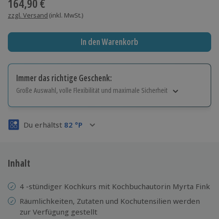
164,90 €
zzgl. Versand
(inkl. MwSt.)
In den Warenkorb
Immer das richtige Geschenk:
Große Auswahl, volle Flexibilität und maximale Sicherheit
Große Auswahl
Über 9.000 Erlebnisse.
Du erhältst
82
°P
Volle Flexibilität
Jeder Gutschein für alle Erlebnisse einlösbar.
Maximale Sicherheit
3 Jahre gültig & verlängerbar.
Inhalt
4 -stündiger Kochkurs mit Kochbuchautorin Myrta Fink
Räumlichkeiten, Zutaten und Kochutensilien werden
zur Verfügung gestellt