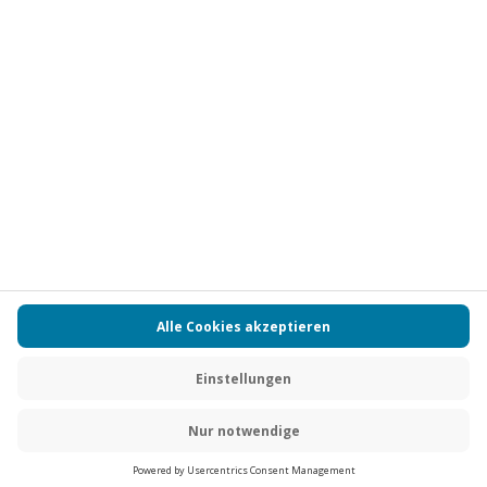
Vertrag widerrufen
FAQs
Kontakt
Zahlungsarten
Über uns
Magazin
Jobs
Partnerprogramm
PAYBACK
Versand und Lieferung
Presse
AGB
Cookie Einstellungen
Datenschutz
Nutzungsbedingungen
Online-Marktplatz
Barrierefreiheit
Grounding Page
Compliance
Impressum
RECHNUNG