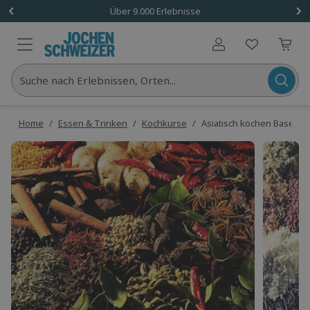
Über 9.000 Erlebnisse
Benutzerkonto
Suche nach Erlebnissen, Orten...
Home
/
Essen & Trinken
/
Kochkurse
/
Asiatisch kochen Basel