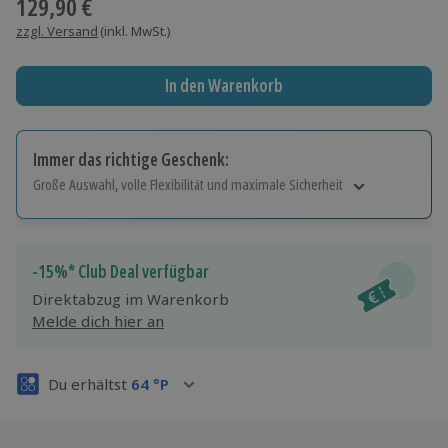
129,90 €
zzgl. Versand
(inkl. MwSt.)
In den Warenkorb
Immer das richtige Geschenk:
Große Auswahl, volle Flexibilität und maximale Sicherheit
Große Auswahl
Über 9.000 Erlebnisse.
Volle Flexibilität
-15%* Club Deal verfügbar
Jeder Gutschein für alle Erlebnisse einlösbar.
Direktabzug im Warenkorb
Maximale Sicherheit
Melde dich hier an
3 Jahre gültig & verlängerbar.
Du erhältst
64
°P