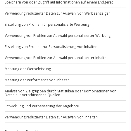
Du möchtest als Firma bestellen?
Sichere Dir attraktive Firmenkunden Vorteile.
+49 89 / 60 60 89 700
Mo-Fr: 9-17 Uhr
b2b@jochen-schweizer.de
www.b2b.jochen-schweizer.de/
Artikelnummer
:
62735
Andere Produkte entdecken