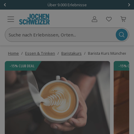
Über 9.000 Erlebnisse
Benutzerkonto
Suche nach Erlebnissen, Orten...
Home
/
Essen & Trinken
/
Baristakurs
/
Barista Kurs München (Lat
-15% CLUB DEAL
-15% CLU