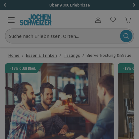
Über 9.000 Erlebnisse
Benutzerkonto
Suche nach Erlebnissen, Orten...
Home
/
Essen & Trinken
/
Tastings
/
Bierverkostung & Brauerei
-15% CLUB DEAL
-15% CLU