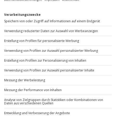
Jochen Schweizer
GmbH
Mühldorfstraße 8
81671
München
Du erreichst uns telefonisch zu folgenden Zeiten,
außer an bundesweiten Feiertagen:
Mo-Fr: 8-20 Uhr | Sa: 10-16 Uhr
Du möchtest als Firma bestellen?
Sichere Dir attraktive Firmenkunden Vorteile.
+49 89 / 60 60 89 700
Mo-Fr: 9-17 Uhr
b2b@jochen-schweizer.de
www.b2b.jochen-schweizer.de/