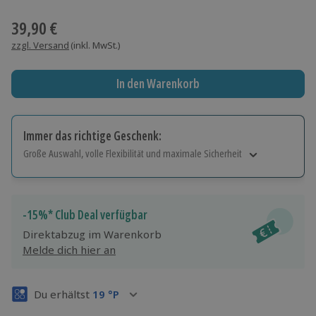
Wähle im nächsten Schritt einen Termin aus
39,90 €
zzgl. Versand
(inkl. MwSt.)
In den Warenkorb
Immer das richtige Geschenk:
Große Auswahl, volle Flexibilität und maximale Sicherheit
Große Auswahl
Über 9.000 Erlebnisse.
Volle Flexibilität
-15%* Club Deal verfügbar
Jeder Gutschein für alle Erlebnisse einlösbar.
Direktabzug im Warenkorb
Maximale Sicherheit
Melde dich hier an
3 Jahre gültig & verlängerbar.
Du erhältst
19
°P