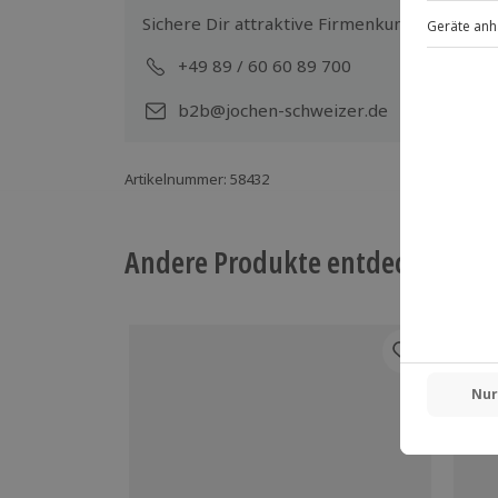
Sichere Dir attraktive Firmenkunden Vorteile
+49 89 / 60 60 89 700
Mo-
b2b@jochen-schweizer.de
Artikelnummer
:
58432
Andere Produkte entdecken