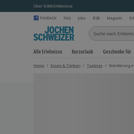
Über 9.000 Erlebnisse
PAYBACK
FAQ
Jobs
B2B
Magazin
Er
Suche nach Erlebnisse
Alle Erlebnisse
Kurzurlaub
Geschenke für
Home
/
Essen & Trinken
/
Tastings
/
Wanderung in
Bild 1 von 6