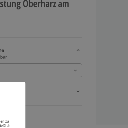
ostung Oberharz am
en
sbar
rt verfügbar
ten Schritt einen Termin aus