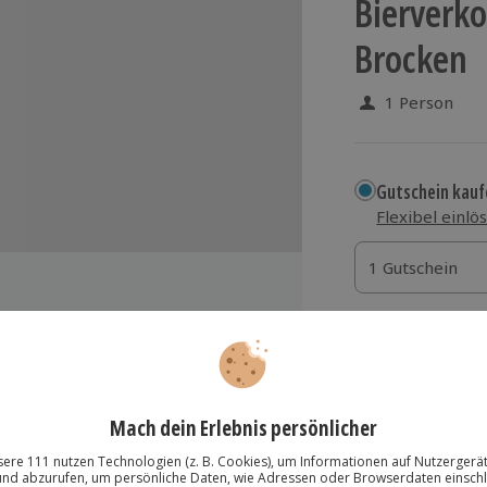
Bierverk
Brocken
1 Person
Gutschein kauf
Flexibel einlö
1 Gutschein
1 Gutschein
1 Gutschein
Termin buchen
rth
Aktuell an 1 O
Wähle im nächs
einigen Anstiegen (ca. 300hm/tm)
99,90 €