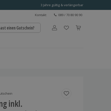
3 Jahre gültig & verlängerbar
Kontakt
089 / 70 80 90 90
hast einen Gutschein?
Benutzerkonto
utschein
g inkl.