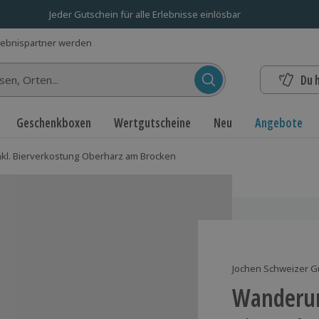
Jeder Gutschein für alle Erlebnisse einlösbar
lebnispartner werden
Du 
n...
Geschenkboxen
Wertgutscheine
Neu
Angebote
kl. Bierverkostung Oberharz am Brocken
Jochen Schweizer G
Wanderun