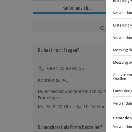
Dauer
Kartenansicht
Ca. 7 Stunden
Verfügbarkeit / Termine
Karte in Großans
Ganzjährig zu bestimmten Terminen v
Du hast noch Fragen?
Teilnahmebedingungen
Mindestalter: 18 Jahre
Teilnahme für Personen mit Handicap
089 / 70 80 90 55
Veranstalter möglich
Kontakt & FAQ
Ausrüstung & Kleidung
Du erreichst uns telefonisch zu folgenden Z
Mitzubringen: Wasser, festes Schuhwe
Feiertagen:
Mo-Fr: 8-20 Uhr | Sa: 10-16 Uhr
Teilnehmer
Gutschein gültig für 1 Person
Gruppengröße: 5-12 Personen
Du möchtest als Firma bestellen?