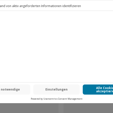
.
Fr: 9-17 Uhr
www.b2b.jochen-schweizer.de/
-15% CLUB DEAL