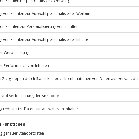
Listenansicht
© OpenStreetMaps
icht
erfügbar
 nach Absprache mit dem
Jochen Schweizer
GmbH
Mühldorfstraße 8
81671
München
eiten, außer an bundesweiten
rk, wetterfeste Kleidung