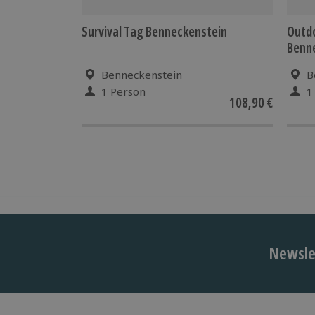
Survival Tag Benneckenstein
Outdo
Benn
Benneckenstein
B
1 Person
1
108,90 €
Newslet