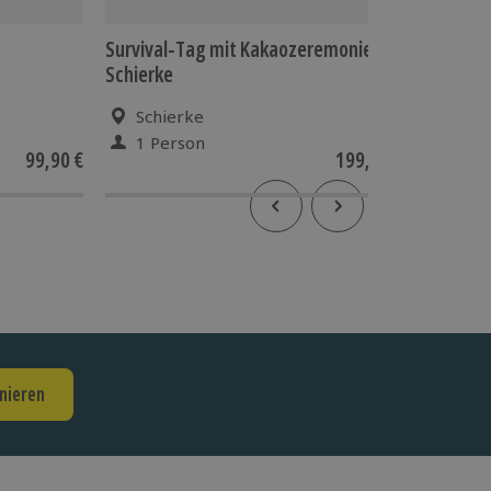
Survival-Tag mit Kakaozeremonie
Survival
Schierke
Schierke
Ben
1 Person
2 P
99,90 €
199,90 €
5
(1)
nieren